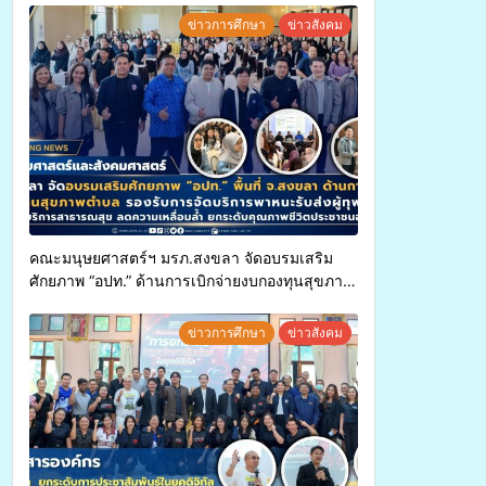
ข่าวการศึกษา
ข่าวสังคม
คณะมนุษยศาสตร์ฯ มรภ.สงขลา จัดอบรมเสริม
ศักยภาพ “อปท.” ด้านการเบิกจ่ายงบกองทุนสุขภาพ
ตำบล รองรับการจัดบริการพาหนะรับส่งผู้
ทุพพลภาพเพื่อเข้ารับบริการสาธารณสุข ลดความ
ข่าวการศึกษา
ข่าวสังคม
เหลื่อมล้ำ ยกระดับคุณภาพชีวิตประชาชนอย่าง
ยั่งยืน