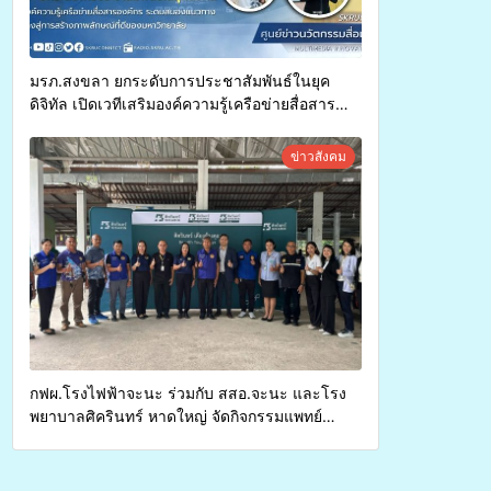
มรภ.สงขลา ยกระดับการประชาสัมพันธ์ในยุค
ดิจิทัล เปิดเวทีเสริมองค์ความรู้เครือข่ายสื่อสาร
องค์กร ระดมสมองวางแนวทางการทำงาน ปูทางสู่
การสร้างภาพลักษณ์ที่ดีของมหาวิทยาลัย
ข่าวสังคม
กฟผ.โรงไฟฟ้าจะนะ ร่วมกับ สสอ.จะนะ และโรง
พยาบาลศิครินทร์ หาดใหญ่ จัดกิจกรรมแพทย์
เคลื่อนที่ ประจำปี 2569