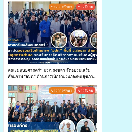
ข่าวการศึกษา
ข่าวสังคม
คณะมนุษยศาสตร์ฯ มรภ.สงขลา จัดอบรมเสริม
ศักยภาพ “อปท.” ด้านการเบิกจ่ายงบกองทุนสุขภาพ
ตำบล รองรับการจัดบริการพาหนะรับส่งผู้
ทุพพลภาพเพื่อเข้ารับบริการสาธารณสุข ลดความ
ข่าวการศึกษา
ข่าวสังคม
เหลื่อมล้ำ ยกระดับคุณภาพชีวิตประชาชนอย่าง
ยั่งยืน