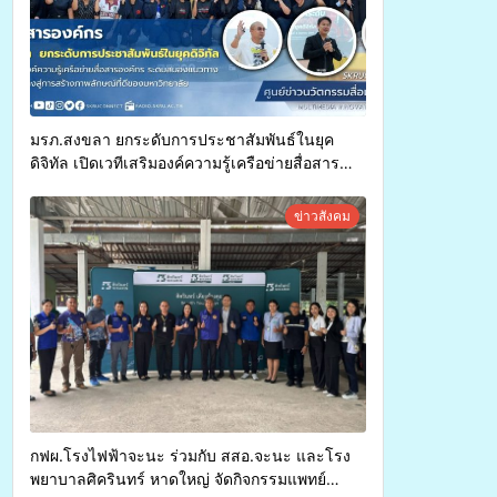
มรภ.สงขลา ยกระดับการประชาสัมพันธ์ในยุค
ดิจิทัล เปิดเวทีเสริมองค์ความรู้เครือข่ายสื่อสาร
องค์กร ระดมสมองวางแนวทางการทำงาน ปูทางสู่
การสร้างภาพลักษณ์ที่ดีของมหาวิทยาลัย
ข่าวสังคม
กฟผ.โรงไฟฟ้าจะนะ ร่วมกับ สสอ.จะนะ และโรง
พยาบาลศิครินทร์ หาดใหญ่ จัดกิจกรรมแพทย์