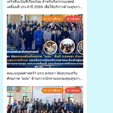
เสร็จสิ้นเป็นที่เรียบร้อย สำหรับกิจกรรมแพทย์
เคลื่อนที่ ประจำปี 2569 เพื่อให้บริการด้านสุขภาพ
แก่ประชาชนในพื้นที่อำเภอจะนะ
ข่าวการศึกษา
ข่าวสังคม
คณะมนุษยศาสตร์ฯ มรภ.สงขลา จัดอบรมเสริม
ศักยภาพ “อปท.” ด้านการเบิกจ่ายงบกองทุนสุขภาพ
ตำบล รองรับการจัดบริการพาหนะรับส่งผู้
ทุพพลภาพเพื่อเข้ารับบริการสาธารณสุข ลดความ
ข่าวการศึกษา
ข่าวสังคม
เหลื่อมล้ำ ยกระดับคุณภาพชีวิตประชาชนอย่าง
ยั่งยืน