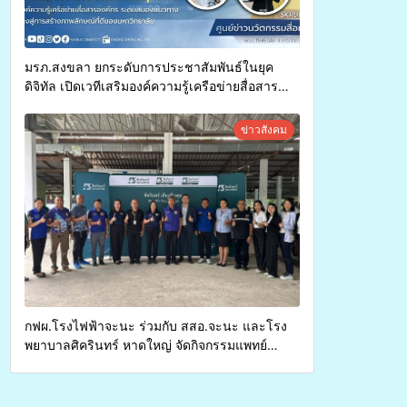
มรภ.สงขลา ยกระดับการประชาสัมพันธ์ในยุค
ดิจิทัล เปิดเวทีเสริมองค์ความรู้เครือข่ายสื่อสาร
องค์กร ระดมสมองวางแนวทางการทำงาน ปูทางสู่
การสร้างภาพลักษณ์ที่ดีของมหาวิทยาลัย
ข่าวสังคม
กฟผ.โรงไฟฟ้าจะนะ ร่วมกับ สสอ.จะนะ และโรง
พยาบาลศิครินทร์ หาดใหญ่ จัดกิจกรรมแพทย์
เคลื่อนที่ ประจำปี 2569