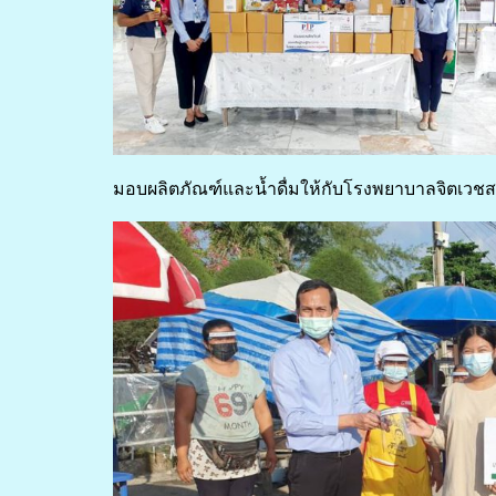
มอบผลิตภัณฑ์และน้ำดื่มให้กับโรงพยาบาลจิตเวช