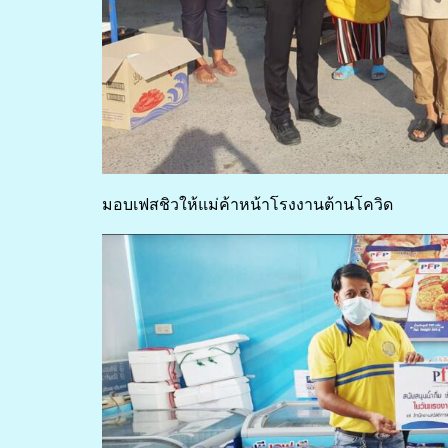
มอบเฟสชิวให้แม่ค้าหน้าโรงงานต้านโควิด