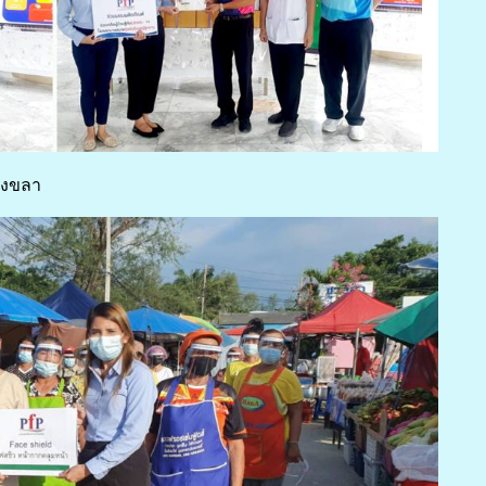
สงขลา