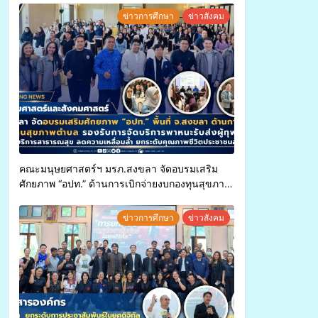
ข่าวการศึกษา
ข่าวสังคม
คณะมนุษยศาสตร์ฯ มรภ.สงขลา จัดอบรมเสริม
ศักยภาพ “อปท.” ด้านการเบิกจ่ายงบกองทุนสุขภาพ
ตำบล รองรับการจัดบริการพาหนะรับส่งผู้
ทุพพลภาพเพื่อเข้ารับบริการสาธารณสุข ลดความ
ข่าวการศึกษา
ข่าวสังคม
เหลื่อมล้ำ ยกระดับคุณภาพชีวิตประชาชนอย่าง
ยั่งยืน