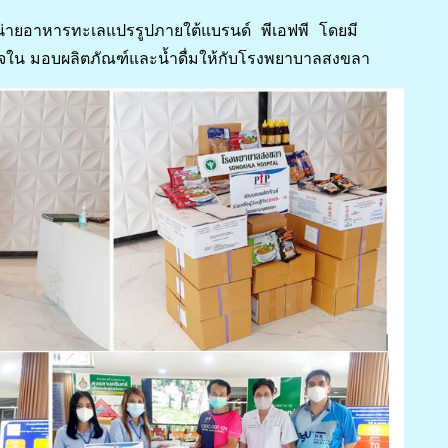
จำหน่ายอาหารทะเลแปรรูปภายใต้แบรนด์ พีเอฟพี โดยมี
จใน มอบผลิตภัณฑ์และน้ำดื่มให้กับโรงพยาบาลสงขลา