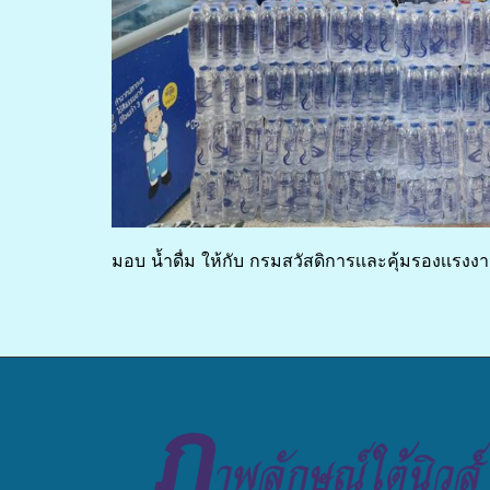
มอบ น้ำดื่ม ให้กับ กรมสวัสดิการเเละคุ้มรองเเรง