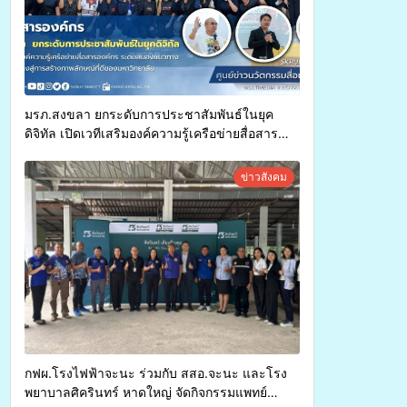
มรภ.สงขลา ยกระดับการประชาสัมพันธ์ในยุค
ดิจิทัล เปิดเวทีเสริมองค์ความรู้เครือข่ายสื่อสาร
องค์กร ระดมสมองวางแนวทางการทำงาน ปูทางสู่
การสร้างภาพลักษณ์ที่ดีของมหาวิทยาลัย
ข่าวสังคม
กฟผ.โรงไฟฟ้าจะนะ ร่วมกับ สสอ.จะนะ และโรง
พยาบาลศิครินทร์ หาดใหญ่ จัดกิจกรรมแพทย์