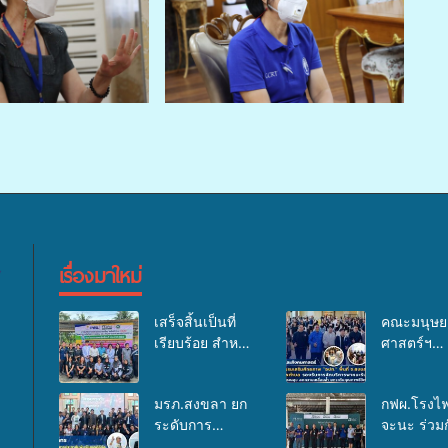
เรื่องมาใหม่
เสร็จสิ้นเป็นที่
คณะมนุษย
เรียบร้อย สำหรับ
ศาสตร์ฯ
กิจกรรมแพทย์
มรภ.สงขลา
เคลื่อนที่ ประจำ
อบรมเสริม
มรภ.สงขลา ยก
กฟผ.โรงไฟ
ปี 2569 เพื่อให้
ศักยภาพ “อ
ระดับการ
จะนะ ร่วมก
บริการด้าน
ด้านการเบิ
ประชาสัมพันธ์
สสอ.จะนะ
สุขภาพแก่
งบกองทุน