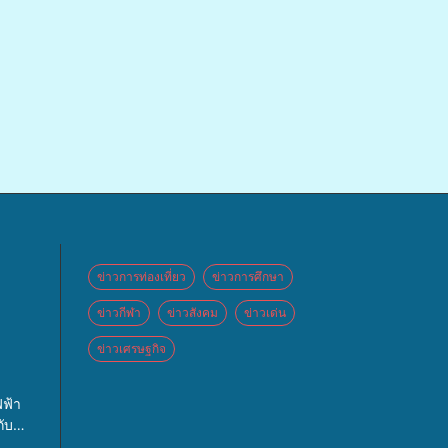
ข่าวการท่องเที่ยว
ข่าวการศึกษา
ข่าวกีฬา
ข่าวสังคม
ข่าวเด่น
ข่าวเศรษฐกิจ
 จัด
ฟ้า
ปท.”
ับ
กจ่าย
 และ