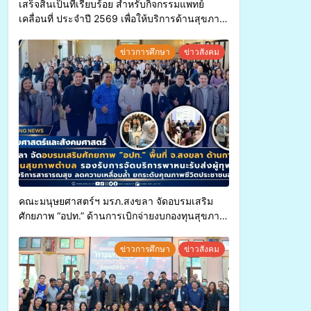
เสร็จสิ้นเป็นที่เรียบร้อย สำหรับกิจกรรมแพทย์
เคลื่อนที่ ประจำปี 2569 เพื่อให้บริการด้านสุขภาพ
แก่ประชาชนในพื้นที่อำเภอจะนะ
ข่าวการศึกษา
ข่าวสังคม
คณะมนุษยศาสตร์ฯ มรภ.สงขลา จัดอบรมเสริม
ศักยภาพ “อปท.” ด้านการเบิกจ่ายงบกองทุนสุขภาพ
ตำบล รองรับการจัดบริการพาหนะรับส่งผู้
ทุพพลภาพเพื่อเข้ารับบริการสาธารณสุข ลดความ
ข่าวการศึกษา
ข่าวสังคม
เหลื่อมล้ำ ยกระดับคุณภาพชีวิตประชาชนอย่าง
ยั่งยืน