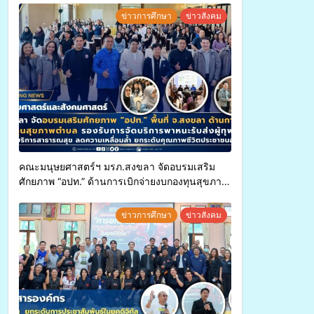
ข่าวการศึกษา
ข่าวสังคม
คณะมนุษยศาสตร์ฯ มรภ.สงขลา จัดอบรมเสริม
ศักยภาพ “อปท.” ด้านการเบิกจ่ายงบกองทุนสุขภาพ
ตำบล รองรับการจัดบริการพาหนะรับส่งผู้
ทุพพลภาพเพื่อเข้ารับบริการสาธารณสุข ลดความ
ข่าวการศึกษา
ข่าวสังคม
เหลื่อมล้ำ ยกระดับคุณภาพชีวิตประชาชนอย่าง
ยั่งยืน