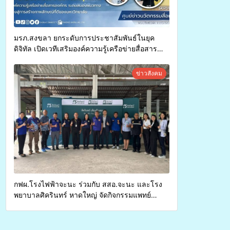
มรภ.สงขลา ยกระดับการประชาสัมพันธ์ในยุค
ดิจิทัล เปิดเวทีเสริมองค์ความรู้เครือข่ายสื่อสาร
องค์กร ระดมสมองวางแนวทางการทำงาน ปูทางสู่
การสร้างภาพลักษณ์ที่ดีของมหาวิทยาลัย
ข่าวสังคม
กฟผ.โรงไฟฟ้าจะนะ ร่วมกับ สสอ.จะนะ และโรง
พยาบาลศิครินทร์ หาดใหญ่ จัดกิจกรรมแพทย์
เคลื่อนที่ ประจำปี 2569