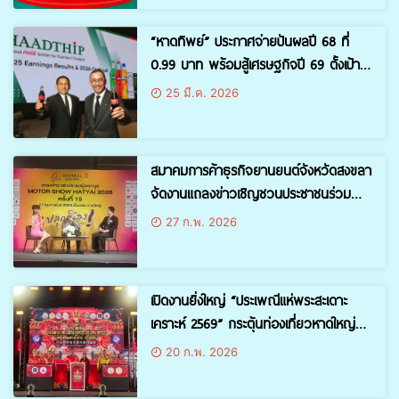
“หาดทิพย์” ประกาศจ่ายปันผลปี 68 ที่
0.99 บาท พร้อมสู้เศรษฐกิจปี 69 ตั้งเป้า
รายได้โต 3-5% ผ่านสินค้าใหม่และเร่งเพิ่ม
25 มี.ค. 2026
ยอดขายขวดแก้ว
สมาคมการค้าธุรกิจยานยนต์จังหวัดสงขลา
จัดงานแถลงข่าวเชิญชวนประชาชนร่วม
ปลุกเมืองกับมหกรรมยานยนต์แห่งปี
27 ก.พ. 2026
“มอเตอร์โชว์หาดใหญ่ 2026” ซึ่งมีกำหนด
จัดขึ้นระหว่างวันที่ 27 – 31 มีนาคม 2569
ณ ศูนย์การค้าเซ็นทรัลหาดใหญ่
เปิดงานยิ่งใหญ่ “ประเพณีแห่พระสะเดาะ
เคราะห์ 2569” กระตุ้นท่องเที่ยวหาดใหญ่
สืบสานศรัทธาชุมชนไทย–จีน
20 ก.พ. 2026