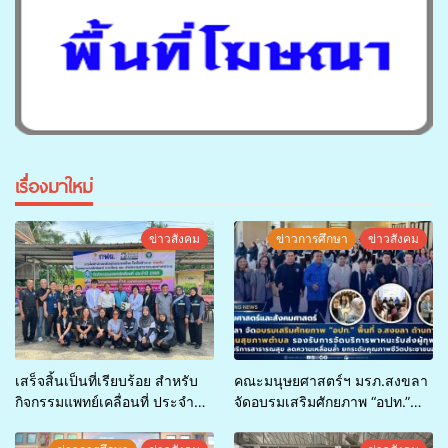
เรื่องมาใหม่
ข่าวสังคม
ข่าวการศึกษา
ข่าวสังคม
เสร็จสิ้นเป็นที่เรียบร้อย สำหรับ
คณะมนุษยศาสตร์ฯ มรภ.สงขลา
กิจกรรมแพทย์เคลื่อนที่ ประจำปี
จัดอบรมเสริมศักยภาพ “อปท.”
2569 เพื่อให้บริการด้านสุขภาพ
ด้านการเบิกจ่ายงบกองทุน
แก่ประชาชนในพื้นที่อำเภอจะนะ
สุขภาพตำบล รองรับการจัด