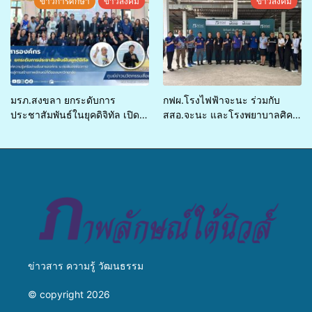
ข่าวการศึกษา
ข่าวสังคม
ข่าวสังคม
บริการพาหนะรับส่งผู้ทุพพลภาพ
เพื่อเข้ารับบริการสาธารณสุข ลด
ความเหลื่อมล้ำ ยกระดับคุณภาพ
ชีวิตประชาชนอย่างยั่งยืน
มรภ.สงขลา ยกระดับการ
กฟผ.โรงไฟฟ้าจะนะ ร่วมกับ
ประชาสัมพันธ์ในยุคดิจิทัล เปิด
สสอ.จะนะ และโรงพยาบาลศิคริ
เวทีเสริมองค์ความรู้เครือข่าย
นทร์ หาดใหญ่ จัดกิจกรรมแพทย์
สื่อสารองค์กร ระดมสมองวาง
เคลื่อนที่ ประจำปี 2569
แนวทางการทำงาน ปูทางสู่การ
สร้างภาพลักษณ์ที่ดีของ
มหาวิทยาลัย
ข่าวสาร ความรู้ วัฒนธรรม
© copyright 2026