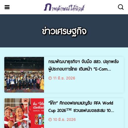
ข่าวเศรษฐกิจ
กรมพัฒนาธุรกิจฯ จับมือ สสว. ปลุกพลัง
ผู้ประกอบการไทย เดินหน้า “E-Com
Restart Roadshow” สร้างโอกาสใหม่บน
11 มิ.ย. 2026
โลกออนไลน์ ดันธุรกิจไทย “ไปต่อได้จริง”
“โค้ก” คิกออฟแคมเปญรับ FIFA World
Cup 2026™ ชวนแฟนบอลสะสม 10
กระป๋องสุดลิมิเต็ด พร้อม “เปิดฟีลซ่าส์
10 มิ.ย. 2026
เชียร์ทีมไหน…ก็ไปให้สุด”