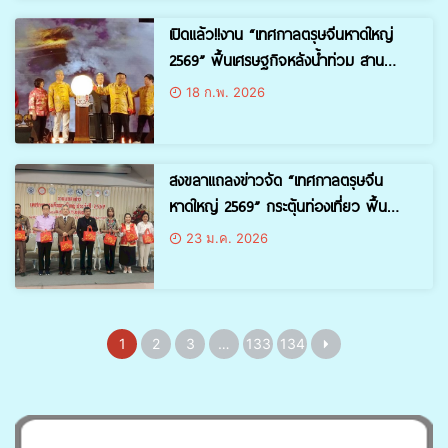
เปิดแล้ว!!งาน “เทศกาลตรุษจีนหาดใหญ่
2569” ฟื้นเศรษฐกิจหลังน้ำท่วม สาน
สัมพันธ์ไทย–จีน สร้างความคึกคักคืนเมือง
18 ก.พ. 2026
สงขลาแถลงข่าวจัด “เทศกาลตรุษจีน
หาดใหญ่ 2569” กระตุ้นท่องเที่ยว ฟื้น
เศรษฐกิจหลังน้ำท่วม
23 ม.ค. 2026
1
2
3
…
133
134