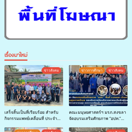
เรื่องมาใหม่
ข่าวสังคม
ข่าวการศึกษา
ข่าวสังคม
เสร็จสิ้นเป็นที่เรียบร้อย สำหรับ
คณะมนุษยศาสตร์ฯ มรภ.สงขลา
กิจกรรมแพทย์เคลื่อนที่ ประจำปี
จัดอบรมเสริมศักยภาพ “อปท.”
2569 เพื่อให้บริการด้านสุขภาพ
ด้านการเบิกจ่ายงบกองทุน
แก่ประชาชนในพื้นที่อำเภอจะนะ
สุขภาพตำบล รองรับการจัด