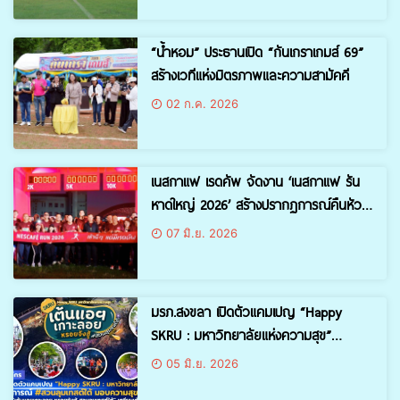
“น้ำหอม” ประธานเปิด “กันเกราเกมส์ 69”
สร้างเวทีแห่งมิตรภาพและความสามัคคี
02 ก.ค. 2026
เนสกาแฟ เรดคัพ จัดงาน ‘เนสกาแฟ รัน
หาดใหญ่ 2026’ สร้างปรากฏการณ์คืนหัว
เช้าดีๆ ให้ชาวหาดใหญ่ ต่อยอดกิจกรรมวิ่ง
07 มิ.ย. 2026
ระดับภูมิภาค รวมพลคอกาแฟสายวิ่งกว่า
3,000 คนมอบรายได้กว่า 1.3 ล้านบาท
ฟื้นฟู รพ. หาดใหญ่
มรภ.สงขลา เปิดตัวแคมเปญ “Happy
SKRU : มหาวิทยาลัยแห่งความสุข”
สร้างปรากฏการณ์ #สวนลุมเทสต์ใต้ มอบ
05 มิ.ย. 2026
ความสุขให้ชาวสงขลา