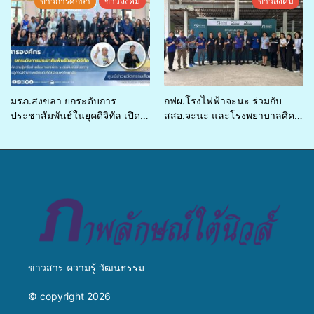
ข่าวการศึกษา
ข่าวสังคม
ข่าวสังคม
บริการพาหนะรับส่งผู้ทุพพลภาพ
เพื่อเข้ารับบริการสาธารณสุข ลด
ความเหลื่อมล้ำ ยกระดับคุณภาพ
ชีวิตประชาชนอย่างยั่งยืน
มรภ.สงขลา ยกระดับการ
กฟผ.โรงไฟฟ้าจะนะ ร่วมกับ
ประชาสัมพันธ์ในยุคดิจิทัล เปิด
สสอ.จะนะ และโรงพยาบาลศิคริ
เวทีเสริมองค์ความรู้เครือข่าย
นทร์ หาดใหญ่ จัดกิจกรรมแพทย์
สื่อสารองค์กร ระดมสมองวาง
เคลื่อนที่ ประจำปี 2569
แนวทางการทำงาน ปูทางสู่การ
สร้างภาพลักษณ์ที่ดีของ
มหาวิทยาลัย
ข่าวสาร ความรู้ วัฒนธรรม
© copyright 2026