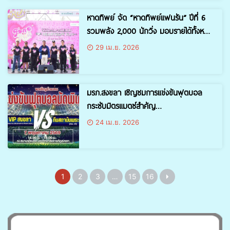
หาดทิพย์ จัด “หาดทิพย์แฟนรัน” ปีที่ 6
รวมพลัง 2,000 นักวิ่ง มอบรายได้ทั้งหมด
สนับสนุนครุภัณฑ์ฟื้นฟูผู้ป่วยโรคหลอด
29 เม.ย. 2026
เลือดสมองและระบบประสาท รพ.บางกล่ำ￼
มรภ.สงขลา เชิญชมการแข่งขันฟุตบอล
กระชับมิตรแมตซ์สำคัญ
ทีมรวม VIP สงขลา vs ทีมสถาบันพระ
24 เม.ย. 2026
ปกเกล้า วันที่ 7 พ.ค. นี้
1
2
3
…
15
16