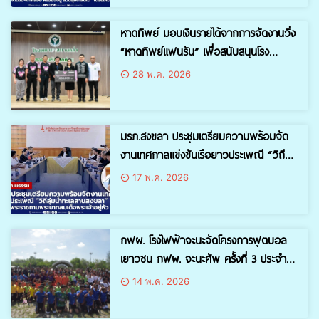
หาดทิพย์ มอบเงินรายได้จากการจัดงานวิ่ง
“หาดทิพย์แฟนรัน” เพื่อสนับสนุนโรง
พยาบาลบางกล่ำใน การจัดซื้อครุภัณฑ์
28 พ.ค. 2026
ทางการแพทย์
มรภ.สงขลา ประชุมเตรียมความพร้อมจัด
งานเทศกาลแข่งขันเรือยาวประเพณี “วิถี
ลุ่มน้ำทะเลสาบสงขลา” ครั้งที่ 3ชิงถ้วย
17 พ.ค. 2026
รางวัลพระราชทานพระบาทสมเด็จ
พระเจ้าอยู่หัว ประจำปี 2569
กฟผ. โรงไฟฟ้าจะนะจัดโครงการฟุตบอล
เยาวชน กฟผ. จะนะคัพ ครั้งที่ 3 ประจำปี
2569
14 พ.ค. 2026