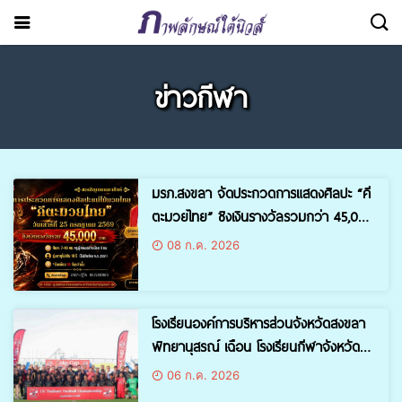
ข่าวกีฬา
มรภ.สงขลา จัดประกวดการแสดงศิลปะ “คี
ตะมวยไทย” ชิงเงินรางวัลรวมกว่า 45,000
บาท สมัครฟรี ! ตั้งแต่บัดนี้-15 ก.ค. 69
08 ก.ค. 2026
โรงเรียนองค์การบริหารส่วนจังหวัดสงขลา
พิทยานุสรณ์ เฉือน โรงเรียนกีฬาจังหวัด
ยะลา
1-0
06 ก.ค. 2026
คว้าแชมป์ “โค้ก คัพ” โซนภาคใต้