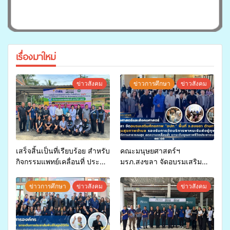
เรื่องมาใหม่
ข่าวสังคม
ข่าวการศึกษา
ข่าวสังคม
เสร็จสิ้นเป็นที่เรียบร้อย สำหรับ
คณะมนุษยศาสตร์ฯ
กิจกรรมแพทย์เคลื่อนที่ ประจำ
มรภ.สงขลา จัดอบรมเสริม
ปี 2569 เพื่อให้บริการด้าน
ศักยภาพ “อปท.” ด้านการเบิก
สุขภาพแก่ประชาชนในพื้นที่
จ่ายงบกองทุนสุขภาพตำบล
ข่าวการศึกษา
ข่าวสังคม
ข่าวสังคม
อำเภอจะนะ
รองรับการจัดบริการพาหนะรับ
ส่งผู้ทุพพลภาพเพื่อเข้ารับ
บริการสาธารณสุข ลดความ
เหลื่อมล้ำ ยกระดับคุณภาพ