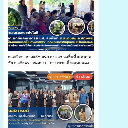
คณะวิทยาศาสตร์ฯ มรภ.สงขลา ลงพื้นที่ ต.สนาม
ชัย อ.สทิงพระ จัดอบรม “การเพาะเลี้ยงแหนแดง
เป็นอาหารสัตว์” ทดแทนการใช้ปุ๋ยเคมี เพิ่ม
ประสิทธิภาพการผลิต ต่อยอดสู่อาชีพเสริมใน
ข่าวการศึกษา
ข่าวสังคม
อนาคต