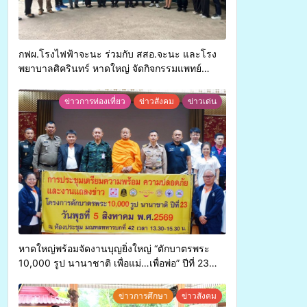
กฟผ.โรงไฟฟ้าจะนะ ร่วมกับ สสอ.จะนะ และโรง
พยาบาลศิครินทร์ หาดใหญ่ จัดกิจกรรมแพทย์
เคลื่อนที่ ประจำปี 2569
ข่าวการท่องเที่ยว
ข่าวสังคม
ข่าวเด่น
หาดใหญ่พร้อมจัดงานบุญยิ่งใหญ่ “ตักบาตรพระ
10,000 รูป นานาชาติ เพื่อแม่…เพื่อพ่อ” ปีที่ 23
รวมพลังพุทธศาสนิกชน 4 ประเทศ สืบสาน
ประเพณีแห่งศรัทธา
ข่าวการศึกษา
ข่าวสังคม