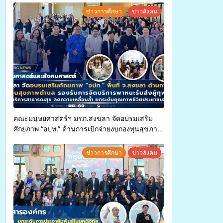
ข่าวการศึกษา
ข่าวสังคม
คณะมนุษยศาสตร์ฯ มรภ.สงขลา จัดอบรมเสริม
ศักยภาพ “อปท.” ด้านการเบิกจ่ายงบกองทุนสุขภาพ
ตำบล รองรับการจัดบริการพาหนะรับส่งผู้
ทุพพลภาพเพื่อเข้ารับบริการสาธารณสุข ลดความ
ข่าวการศึกษา
ข่าวสังคม
เหลื่อมล้ำ ยกระดับคุณภาพชีวิตประชาชนอย่าง
ยั่งยืน