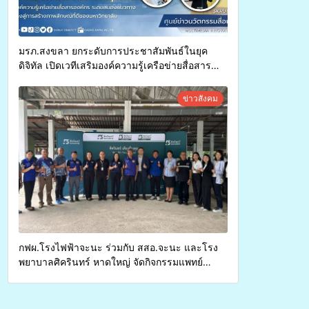
มรภ.สงขลา ยกระดับการประชาสัมพันธ์ในยุค
ดิจิทัล เปิดเวทีเสริมองค์ความรู้เครือข่ายสื่อสาร
องค์กร ระดมสมองวางแนวทางการทำงาน ปูทางสู่
การสร้างภาพลักษณ์ที่ดีของมหาวิทยาลัย
ข่าวสังคม
กฟผ.โรงไฟฟ้าจะนะ ร่วมกับ สสอ.จะนะ และโรง
พยาบาลศิครินทร์ หาดใหญ่ จัดกิจกรรมแพทย์
เคลื่อนที่ ประจำปี 2569