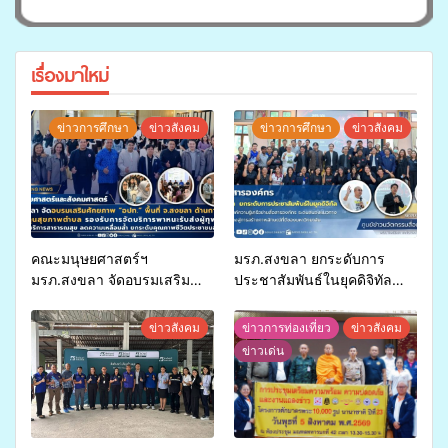
เรื่องมาใหม่
ข่าวการศึกษา
ข่าวสังคม
ข่าวการศึกษา
ข่าวสังคม
คณะมนุษยศาสตร์ฯ
มรภ.สงขลา ยกระดับการ
มรภ.สงขลา จัดอบรมเสริม
ประชาสัมพันธ์ในยุคดิจิทัล
ศักยภาพ “อปท.” ด้านการเบิก
เปิดเวทีเสริมองค์ความรู้เครือ
จ่ายงบกองทุนสุขภาพตำบล
ข่ายสื่อสารองค์กร ระดมสมอง
ข่าวสังคม
ข่าวการท่องเที่ยว
ข่าวสังคม
รองรับการจัดบริการพาหนะรับ
วางแนวทางการทำงาน ปูทาง
ข่าวเด่น
ส่งผู้ทุพพลภาพเพื่อเข้ารับ
สู่การสร้างภาพลักษณ์ที่ดีของ
บริการสาธารณสุข ลดความ
มหาวิทยาลัย
เหลื่อมล้ำ ยกระดับคุณภาพ
ชีวิตประชาชนอย่างยั่งยืน