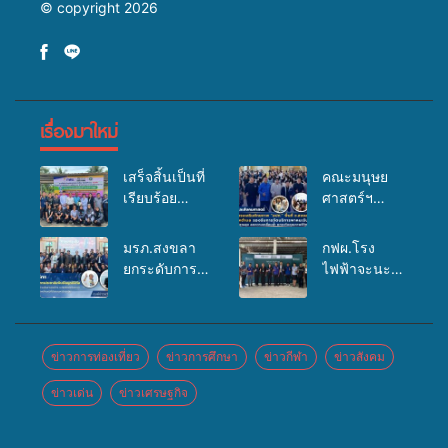
© copyright 2026
เรื่องมาใหม่
เสร็จสิ้นเป็นที่
คณะมนุษย
เรียบร้อย
ศาสตร์ฯ
สำหรับ
มรภ.สงขลา
กิจกรรมแพทย์
จัดอบรมเสริม
มรภ.สงขลา
กฟผ.โรง
เคลื่อนที่
ศักยภาพ
ยกระดับการ
ไฟฟ้าจะนะ
ประจำปี
“อปท.” ด้าน
ประชาสัมพันธ์
ร่วมกับ
2569 เพื่อให้
การเบิกจ่ายงบ
ในยุคดิจิทัล
สสอ.จะนะ
บริการด้าน
กองทุน
เปิดเวทีเสริม
และโรง
สุขภาพแก่
สุขภาพตำบล
องค์ความรู้
พยาบาลศิคริ
ข่าวการท่องเที่ยว
ข่าวการศึกษา
ข่าวกีฬา
ข่าวสังคม
ประชาชนใน
รองรับการจัด
เครือข่าย
นทร์ หาดใหญ่
พื้นที่อำเภอ
บริการพาหนะ
ข่าวเด่น
ข่าวเศรษฐกิจ
สื่อสารองค์กร
จัดกิจกรรม
จะนะ
รับส่งผู้
ระดมสมอง
แพทย์เคลื่อนที่
ทุพพลภาพเพื่อ
วางแนวทาง
ประจำปี