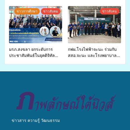
ปี 2569 เพื่อให้บริการด้าน
ศักยภาพ “อปท.” ด้านการเบิก
สุขภาพแก่ประชาชนในพื้นที่
จ่ายงบกองทุนสุขภาพตำบล
ข่าวการศึกษา
ข่าวสังคม
ข่าวสังคม
อำเภอจะนะ
รองรับการจัดบริการพาหนะรับ
ส่งผู้ทุพพลภาพเพื่อเข้ารับ
บริการสาธารณสุข ลดความ
เหลื่อมล้ำ ยกระดับคุณภาพ
ชีวิตประชาชนอย่างยั่งยืน
มรภ.สงขลา ยกระดับการ
กฟผ.โรงไฟฟ้าจะนะ ร่วมกับ
ประชาสัมพันธ์ในยุคดิจิทัล
สสอ.จะนะ และโรงพยาบาล
เปิดเวทีเสริมองค์ความรู้เครือ
ศิครินทร์ หาดใหญ่ จัดกิจกรรม
ข่ายสื่อสารองค์กร ระดมสมอง
แพทย์เคลื่อนที่ ประจำปี 2569
วางแนวทางการทำงาน ปูทาง
สู่การสร้างภาพลักษณ์ที่ดีของ
มหาวิทยาลัย
ข่าวสาร ความรู้ วัฒนธรรม