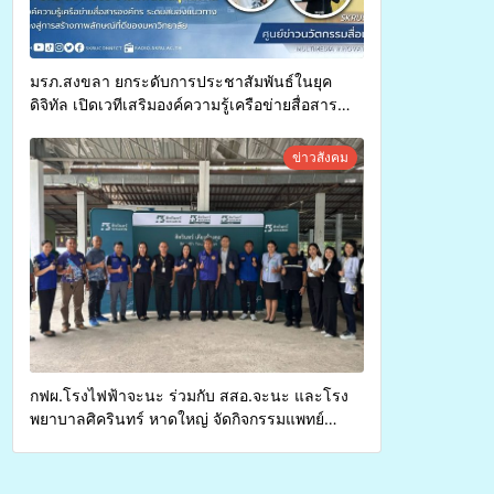
มรภ.สงขลา ยกระดับการประชาสัมพันธ์ในยุค
ดิจิทัล เปิดเวทีเสริมองค์ความรู้เครือข่ายสื่อสาร
องค์กร ระดมสมองวางแนวทางการทำงาน ปูทางสู่
การสร้างภาพลักษณ์ที่ดีของมหาวิทยาลัย
ข่าวสังคม
กฟผ.โรงไฟฟ้าจะนะ ร่วมกับ สสอ.จะนะ และโรง
พยาบาลศิครินทร์ หาดใหญ่ จัดกิจกรรมแพทย์
เคลื่อนที่ ประจำปี 2569