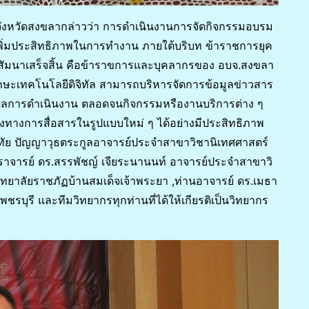
ังหวัดสงขลากล่าวว่า การดำเนินงานการจัดกิจกรรมอบรม
เพิ่มประสิทธิภาพในการทำงาน ภายใต้บริบท ข้าราชการยุค
อบรมสัมนาเสร็จสิ้น คือข้าราขการและบุคลากรของ อบจ.สงขลา
ักษะเทคโนโลยีดิจิทัล สามารถบริหารจัดการข้อมูลข่าวสาร
ผลการดำเนินงาน ตลอดจนกิจกรรมหรืองานบริการต่าง ๆ
งทางการสื่อสารในรูปแบบใหม่ ๆ ได้อย่างมีประสิทธิภาพ
ทัย ปัญญาวุธตระกูลอาจารย์ประจำสาขาวิชานิเทศศาสตร์
ตราจารย์ ดร.สรรพัชญ์ เจียระนานนท์ อาจารย์ประจำสาขาวิ
าลัยราชภัฏบ้านสมเด็จเจ้าพระยา ,ท่านอาจารย์ ดร.เมธา
ชรบุรี และทีมวิทยากรทุกท่านที่ได้ให้เกียรติเป็นวิทยากร