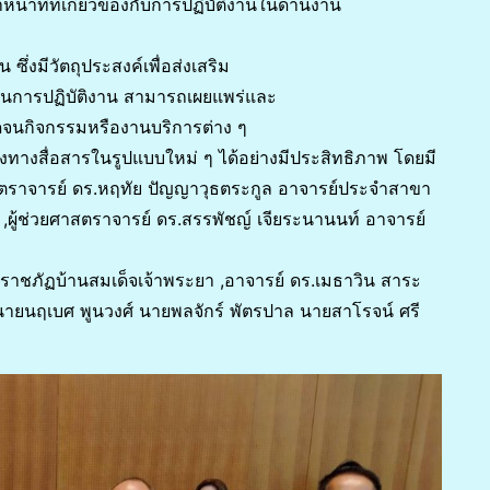
น้าที่ที่เกี่ยวข้องกับการปฏิบัติงานในด้านงาน
่งมีวัตถุประสงค์เพื่อส่งเสริม
ลในการปฏิบัติงาน สามารถเผยแพร่และ
จนกิจกรรมหรืองานบริการต่าง ๆ
งทางสื่อสารในรูปแบบใหม่ ๆ ได้อย่างมีประสิทธิภาพ โดยมี
สตราจารย์ ดร.หฤทัย ปัญญาวุธตระกูล อาจารย์ประจำสาขา
,ผู้ช่วยศาสตราจารย์ ดร.สรรพัชญ์ เจียระนานนท์ อาจารย์
าชภัฏบ้านสมเด็จเจ้าพระยา ,อาจารย์ ดร.เมธาวิน สาระ
 นายนฤเบศ พูนวงศ์ นายพลจักร์ พัตรปาล นายสาโรจน์ ศรี