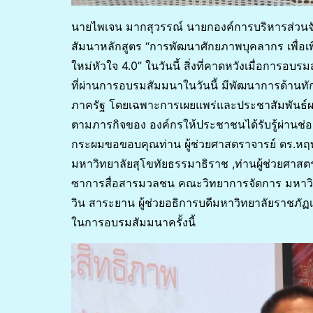
นายไพเจน มากสุวรรณ์ นายกองค์การบริหารส่วนจ
สัมนาหลักสูตร “การพัฒนาศักยภาพบุคลากร เพื่อ
ใหม่หัวใจ 4.0” ในวันนี้ สิ่งที่คาดหวังเมื่อการ
ที่ผ่านการอบรมสัมมนาในวันนี้ มีพัฒนาการด้านท
ภาครัฐ โดยเฉพาะการเผยแพร่และประชาสัมพันธ์
ตามภารกิจของ องค์กรให้ประชาชนได้รับรู้ผ่านช่อ
กระผมขอขอบคุณท่าน ผู้ช่วยศาสตราจารย์ ดร.หฤ
มหาวิทยาลัยสุโขทัยธรรมาธิราช ,ท่านผู้ช่วยศาส
ซาการสื่อสารมวลชน คณะวิทยาการจัดการ มหาวิทย
วิน สาระยาน ผู้ช่วยอธิการบดีมหาวิทยาลัยราชภัฏเพ
ในการอบรมสัมมนาครั้งนี้