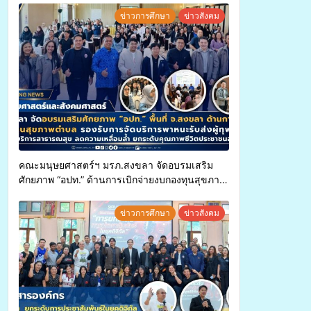
ข่าวการศึกษา
ข่าวสังคม
คณะมนุษยศาสตร์ฯ มรภ.สงขลา จัดอบรมเสริม
ศักยภาพ “อปท.” ด้านการเบิกจ่ายงบกองทุนสุขภาพ
ตำบล รองรับการจัดบริการพาหนะรับส่งผู้
ทุพพลภาพเพื่อเข้ารับบริการสาธารณสุข ลดความ
ข่าวการศึกษา
ข่าวสังคม
เหลื่อมล้ำ ยกระดับคุณภาพชีวิตประชาชนอย่าง
ยั่งยืน