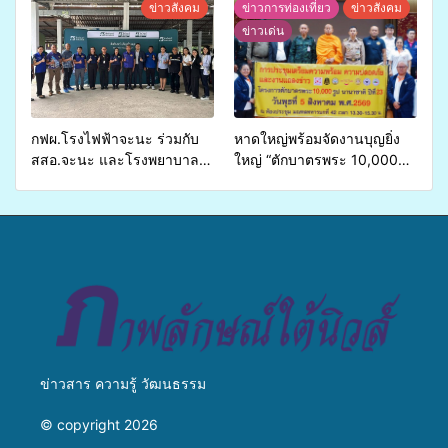
จ่ายงบกองทุนสุขภาพตำบล
ข่ายสื่อสารองค์กร ระดมสมอง
ข่าวสังคม
ข่าวการท่องเที่ยว
ข่าวสังคม
รองรับการจัดบริการพาหนะรับ
วางแนวทางการทำงาน ปูทาง
ข่าวเด่น
ส่งผู้ทุพพลภาพเพื่อเข้ารับ
สู่การสร้างภาพลักษณ์ที่ดีของ
บริการสาธารณสุข ลดความ
มหาวิทยาลัย
เหลื่อมล้ำ ยกระดับคุณภาพ
ชีวิตประชาชนอย่างยั่งยืน
กฟผ.โรงไฟฟ้าจะนะ ร่วมกับ
หาดใหญ่พร้อมจัดงานบุญยิ่ง
สสอ.จะนะ และโรงพยาบาล
ใหญ่ “ตักบาตรพระ 10,000
ศิครินทร์ หาดใหญ่ จัดกิจกรรม
รูป นานาชาติ เพื่อแม่…เพื่อ
แพทย์เคลื่อนที่ ประจำปี 2569
พ่อ” ปีที่ 23 รวมพลัง
พุทธศาสนิกชน 4 ประเทศ
สืบสานประเพณีแห่งศรัทธา
ข่าวสาร ความรู้ วัฒนธรรม
© copyright 2026