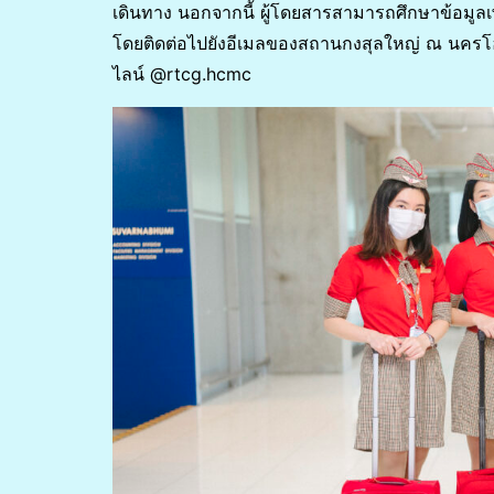
เดินทาง นอกจากนี้ ผู้โดยสารสามารถศึกษาข้อมูลเพ
โดยติดต่อไปยังอีเมลของสถานกงสุลใหญ่ ณ นครโฮจิมิ
ไลน์ @rtcg.hcmc