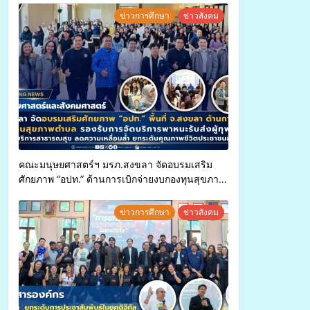
ข่าวการศึกษา
ข่าวสังคม
คณะมนุษยศาสตร์ฯ มรภ.สงขลา จัดอบรมเสริม
ศักยภาพ “อปท.” ด้านการเบิกจ่ายงบกองทุนสุขภาพ
ตำบล รองรับการจัดบริการพาหนะรับส่งผู้
ทุพพลภาพเพื่อเข้ารับบริการสาธารณสุข ลดความ
ข่าวการศึกษา
ข่าวสังคม
เหลื่อมล้ำ ยกระดับคุณภาพชีวิตประชาชนอย่าง
ยั่งยืน