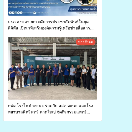
มรภ.สงขลา ยกระดับการประชาสัมพันธ์ในยุค
ดิจิทัล เปิดเวทีเสริมองค์ความรู้เครือข่ายสื่อสาร
องค์กร ระดมสมองวางแนวทางการทำงาน ปูทางสู่
การสร้างภาพลักษณ์ที่ดีของมหาวิทยาลัย
ข่าวสังคม
กฟผ.โรงไฟฟ้าจะนะ ร่วมกับ สสอ.จะนะ และโรง
พยาบาลศิครินทร์ หาดใหญ่ จัดกิจกรรมแพทย์
เคลื่อนที่ ประจำปี 2569