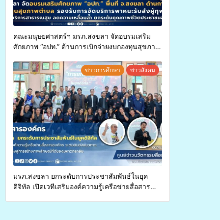
คณะมนุษยศาสตร์ฯ มรภ.สงขลา จัดอบรมเสริม
ศักยภาพ “อปท.” ด้านการเบิกจ่ายงบกองทุนสุขภาพ
ตำบล รองรับการจัดบริการพาหนะรับส่งผู้
ทุพพลภาพเพื่อเข้ารับบริการสาธารณสุข ลดความ
ข่าวการศึกษา
ข่าวสังคม
เหลื่อมล้ำ ยกระดับคุณภาพชีวิตประชาชนอย่าง
ยั่งยืน
มรภ.สงขลา ยกระดับการประชาสัมพันธ์ในยุค
ดิจิทัล เปิดเวทีเสริมองค์ความรู้เครือข่ายสื่อสาร
องค์กร ระดมสมองวางแนวทางการทำงาน ปูทางสู่
การสร้างภาพลักษณ์ที่ดีของมหาวิทยาลัย