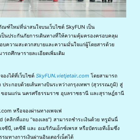
ัณฑ์ใหม่ที่น่าสนใจบนเว็บไซต์ SkyFUN เป็น
ึ่งเป็นประกันภัยการเดินทางที่ให้ความคุ้มครองครอบคลุม
ารมอบความสะดวกสบายและความมั่นใจแก่ผู้โดยสารด้วย
มารถศึกษารายละเอียดเพิ่มเติม
องได้ที่เว็บไซต์
SkyFUN
.
vietjetair
.
com
โดยสามารถ
 ประกอบด้วยเส้นทางบินระหว่างกรุงเทพฯ (สุวรรณภูมิ) สู่
ใหญ่ ขอนแก่น นครศรีธรรมราช อุบลราชธานี และสุราษฎ์ธานี
ir.com หรือจองผ่านทางเพจเฟ
 (คลิกที่แถบ “จองเลย”) สามารถชำระเงินด้วย ทรูมันนี่
ซีบี, เคซีพี และ อเมริกันเอ็กซ์เพรส หรือบัตรเอทีเอ็มซึ่ง
มทางการเงินผ่านอินเตอร์เน็ตได้