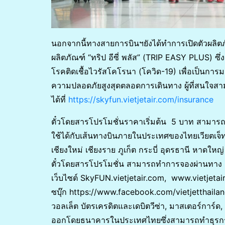
นอกจากนี้ทางสายการบินฯยังได้ทำการเปิดตัวผลิตภ
ผลิตภัณฑ์ “ทริป อีซี่ พลัส” (TRIP EASY PLUS) ซ
โรคติดเชื้อไวรัสโคโรนา (โควิด-19) เพื่อเป็นก
ความปลอดภัยสูงสุดตลอดการเดินทาง ผู้ที่สนใจสา
ได้ที่
https://skyfun.vietjetair.com/insurance
ตั๋วโดยสารโปรโมชั่นราคาเริ่มต้น 5 บาท สามารถจ
ใช้ได้กับเส้นทางบินภายในประเทศของไทยเวียตเจ็ท
เชียงใหม่ เชียงราย ภูเก็ต กระบี่ อุดรธานี หาด
ตั๋วโดยสารโปรโมชั่น สามารถทำการจองผ่านทาง
เว็บไซต์ SkyFUN.vietjetair.com, www.vietjeta
ซบุ๊ก https://www.facebook.com/vietjetthailand
วอลเล็ต บัตรเครดิตและเดบิตวีซ่า, มาสเตอร์การ์ด, เจ
ออกโดยธนาคารในประเทศไทยซึ่งสามารถทำธุรกรร