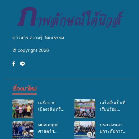
บริการสาธารณสุข ลดความ
มหาวิทยาลัย
เหลื่อมล้ำ ยกระดับคุณภาพ
ชีวิตประชาชนอย่างยั่งยืน
ข่าวสาร ความรู้ วัฒนธรรม
© copyright 2026
เรื่องมาใหม่
เครือข่าย
เสร็จสิ้นเป็นที่
เมืองจุลินทรีย์
เรียบร้อย
(Bio city)
สำหรับ
ร่วมกับนักวิจัย
กิจกรรมแพทย์
คณะมนุษย
มรภ.สงขลา
ระดับชาติ
เคลื่อนที่
ศาสตร์ฯ
ยกระดับการ
ขยายความรู้สู่
ประจำปี
มรภ.สงขลา
ประชาสัมพันธ์