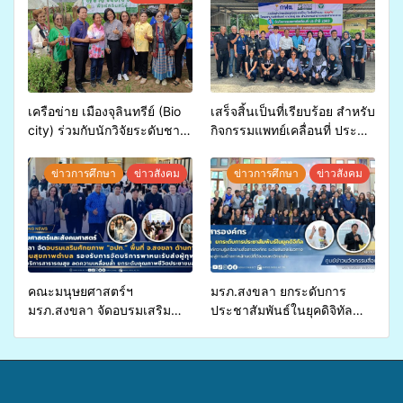
เครือข่าย เมืองจุลินทรีย์ (Bio
เสร็จสิ้นเป็นที่เรียบร้อย สำหรับ
city) ร่วมกับนักวิจัยระดับชาติ
กิจกรรมแพทย์เคลื่อนที่ ประจำ
ขยายความรู้สู่ชุมชน”การใช้
ปี 2569 เพื่อให้บริการด้าน
ประโยชน์จากสาหร่ายและ
สุขภาพแก่ประชาชนในพื้นที่
ข่าวการศึกษา
ข่าวสังคม
ข่าวการศึกษา
ข่าวสังคม
เห็ดไมคอร์ไรซาสำหรับปลูกไม้
อำเภอจะนะ
มีค่า-พืชเศรษฐกิจ”
คณะมนุษยศาสตร์ฯ
มรภ.สงขลา ยกระดับการ
มรภ.สงขลา จัดอบรมเสริม
ประชาสัมพันธ์ในยุคดิจิทัล
ศักยภาพ “อปท.” ด้านการเบิก
เปิดเวทีเสริมองค์ความรู้เครือ
จ่ายงบกองทุนสุขภาพตำบล
ข่ายสื่อสารองค์กร ระดมสมอง
รองรับการจัดบริการพาหนะรับ
วางแนวทางการทำงาน ปูทาง
ส่งผู้ทุพพลภาพเพื่อเข้ารับ
สู่การสร้างภาพลักษณ์ที่ดีของ