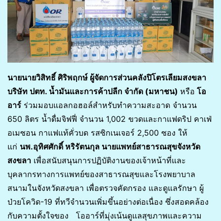
นายนายวิสิทธิ์ ศิริพฤกษ์ ผู้จัดการส่วนคลังปิโตรเลียมสงขลา
บริษัท ปตท. น้ำมันและการค้าปลีก จำกัด (มหาชน)
หรือ
โอ
อาร์
ร่วมมอบแอลกอฮอล์สำหรับทำความสะอาด จำนวน
650 ลิตร น้ำดื่มจิฟฟี่ จำนวน 1,002 ขวดและกาแฟดริป คาเฟ่
อเมซอน กาแฟแท้คั่วบด รสซิกเนเจอร์ 2,500 ซอง ให้
แก่
นพ.อุทิศศักดิ์ หริรัตนกุล นายแพทย์สาธารณสุขจังหวัด
สงขลา
เพื่อสนับสนุนการปฏิบัติงานของเจ้าหน้าที่และ
บุคลากรทางการแพทย์ของสาธารณสุขและโรงพยาบาล
สนามในจังหวัดสงขลา เพื่อตรวจคัดกรอง และดูแลรักษา ผู้
ป่วยโควิด-19 ที่ทวีจำนวนเพิ่มขึ้นอย่างต่อเนื่อง ซึ่งสอดคล้อง
กับความตั้งใจของ โออาร์ที่มุ่งเน้นดูแลสุขภาพและความ