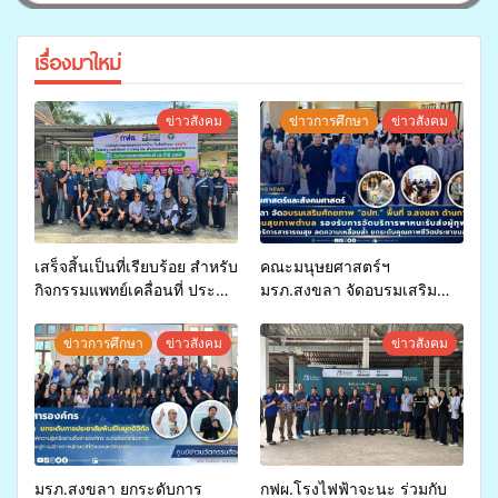
เรื่องมาใหม่
ข่าวสังคม
ข่าวการศึกษา
ข่าวสังคม
เสร็จสิ้นเป็นที่เรียบร้อย สำหรับ
คณะมนุษยศาสตร์ฯ
กิจกรรมแพทย์เคลื่อนที่ ประจำ
มรภ.สงขลา จัดอบรมเสริม
ปี 2569 เพื่อให้บริการด้าน
ศักยภาพ “อปท.” ด้านการเบิก
สุขภาพแก่ประชาชนในพื้นที่
จ่ายงบกองทุนสุขภาพตำบล
ข่าวการศึกษา
ข่าวสังคม
ข่าวสังคม
อำเภอจะนะ
รองรับการจัดบริการพาหนะรับ
ส่งผู้ทุพพลภาพเพื่อเข้ารับ
บริการสาธารณสุข ลดความ
เหลื่อมล้ำ ยกระดับคุณภาพ
ชีวิตประชาชนอย่างยั่งยืน
มรภ.สงขลา ยกระดับการ
กฟผ.โรงไฟฟ้าจะนะ ร่วมกับ