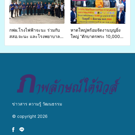
ส่งผู้ทุพพลภาพเพื่อเข้ารับ
สู่การสร้างภาพลักษณ์ที่ดีของ
บริการสาธารณสุข ลดความ
มหาวิทยาลัย
เหลื่อมล้ำ ยกระดับคุณภาพ
ชีวิตประชาชนอย่างยั่งยืน
กฟผ.โรงไฟฟ้าจะนะ ร่วมกับ
หาดใหญ่พร้อมจัดงานบุญยิ่ง
สสอ.จะนะ และโรงพยาบาล
ใหญ่ “ตักบาตรพระ 10,000
ศิครินทร์ หาดใหญ่ จัดกิจกรรม
รูป นานาชาติ เพื่อแม่…เพื่อ
แพทย์เคลื่อนที่ ประจำปี 2569
พ่อ” ปีที่ 23 รวมพลัง
พุทธศาสนิกชน 4 ประเทศ
สืบสานประเพณีแห่งศรัทธา
ข่าวสาร ความรู้ วัฒนธรรม
© copyright 2026