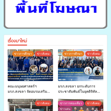
เรื่องมาใหม่
ข่าวการศึกษา
ข่าวสังคม
ข่าวการศึกษา
ข่าวสังคม
คณะมนุษยศาสตร์ฯ
มรภ.สงขลา ยกระดับการ
มรภ.สงขลา จัดอบรมเสริม
ประชาสัมพันธ์ในยุคดิจิทัล
ศักยภาพ “อปท.” ด้านการเบิก
เปิดเวทีเสริมองค์ความรู้เครือ
จ่ายงบกองทุนสุขภาพตำบล
ข่ายสื่อสารองค์กร ระดมสมอง
ข่าวสังคม
ข่าวการท่องเที่ยว
ข่าวสังคม
รองรับการจัดบริการพาหนะรับ
วางแนวทางการทำงาน ปูทาง
ข่าวเด่น