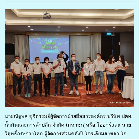
นายณัฐพล ชูจิตารมย์ผู้จัดการฝ่ายสื่อสารองค์กร บริษัท ปตท.
น้ำมันและการค้าปลีก จำกัด (มหาชน)หรือ โออาร์และ นาย
วิสุทธิ์กระจ่างโลก ผู้จัดการส่วนคลังปิ โตรเลียมสงขลา โอ