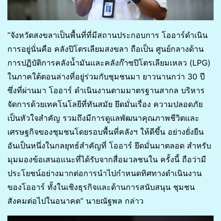
“จังหวัดสงขลาเป็นพื้นที่ที่มีสถานประกอบการ โออาร์ดำเนิน
การอยู่นั่นคือ คลังปิโตรเลียมสงขลา ถือเป็น ศูนย์กลางด้าน
การปฏิบัติการคลังน้ำมันและคลังก๊าซปิโตรเลียมเหลว (LPG)
ในภาคใต้ตอนล่างที่อยู่ร่วมกับชุมชนมา ยาวนานกว่า 30 ปี
ซึ่งที่ผ่านมา โออาร์ ดำเนินงานตามมาตรฐานสากล บริหาร
จัดการด้วยเทคโนโลยีที่ทันสมัย ยึดมั่นเรื่อง ความปลอดภัย
เป็นหัวใจสำคัญ รวมถึงมีการดูแลพัฒนาคุณภาพชีวิตและ
เศรษฐกิจของชุมชนโดยรอบพื้นที่คลังฯ ให้ดีขึ้น อย่างยั่งยืน
อันเป็นหนึ่งในกลยุทธ์สำคัญที่ โออาร์ ยึดมั่นมาตลอด สำหรับ
มุมมองข้อเสนอแนะที่ได้รับจากสื่อมวลชนใน ครั้งนี้ ถือว่ามี
ประโยชน์อย่างมากต่อการนำไปกำหนดทิศทางดำเนินงาน
ของโออาร์ ทั้งในเชิงธุรกิจและด้านการสนับสนุน ชุมชน
สังคมต่อไปในอนาคต” นายณัฐพล กล่าว