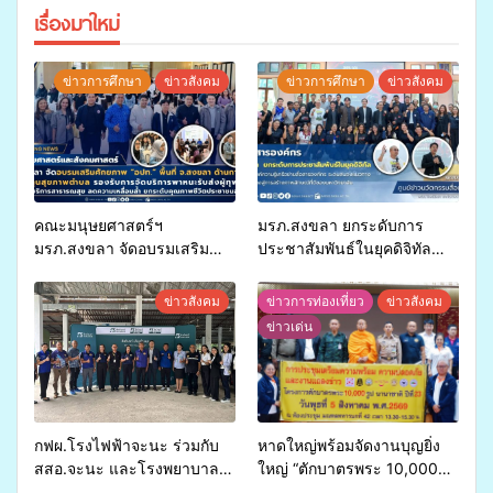
เรื่องมาใหม่
ข่าวการศึกษา
ข่าวสังคม
ข่าวการศึกษา
ข่าวสังคม
คณะมนุษยศาสตร์ฯ
มรภ.สงขลา ยกระดับการ
มรภ.สงขลา จัดอบรมเสริม
ประชาสัมพันธ์ในยุคดิจิทัล
ศักยภาพ “อปท.” ด้านการเบิก
เปิดเวทีเสริมองค์ความรู้เครือ
จ่ายงบกองทุนสุขภาพตำบล
ข่ายสื่อสารองค์กร ระดมสมอง
ข่าวสังคม
ข่าวการท่องเที่ยว
ข่าวสังคม
รองรับการจัดบริการพาหนะรับ
วางแนวทางการทำงาน ปูทาง
ข่าวเด่น
ส่งผู้ทุพพลภาพเพื่อเข้ารับ
สู่การสร้างภาพลักษณ์ที่ดีของ
บริการสาธารณสุข ลดความ
มหาวิทยาลัย
เหลื่อมล้ำ ยกระดับคุณภาพ
ชีวิตประชาชนอย่างยั่งยืน
กฟผ.โรงไฟฟ้าจะนะ ร่วมกับ
หาดใหญ่พร้อมจัดงานบุญยิ่ง
สสอ.จะนะ และโรงพยาบาล
ใหญ่ “ตักบาตรพระ 10,000
ศิครินทร์ หาดใหญ่ จัดกิจกรรม
รูป นานาชาติ เพื่อแม่…เพื่อ