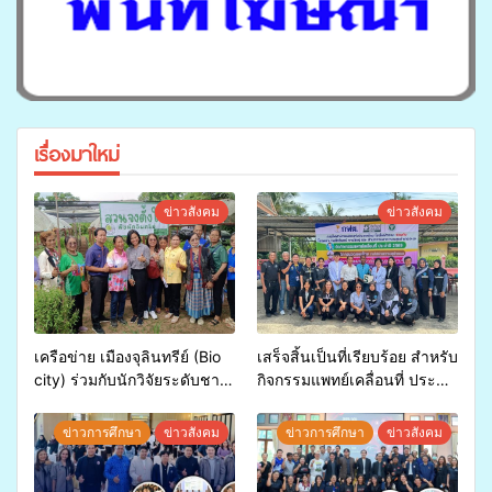
เรื่องมาใหม่
ข่าวสังคม
ข่าวสังคม
เครือข่าย เมืองจุลินทรีย์ (Bio
เสร็จสิ้นเป็นที่เรียบร้อย สำหรับ
city) ร่วมกับนักวิจัยระดับชาติ
กิจกรรมแพทย์เคลื่อนที่ ประจำ
ขยายความรู้สู่ชุมชน”การใช้
ปี 2569 เพื่อให้บริการด้าน
ประโยชน์จากสาหร่ายและ
สุขภาพแก่ประชาชนในพื้นที่
ข่าวการศึกษา
ข่าวสังคม
ข่าวการศึกษา
ข่าวสังคม
เห็ดไมคอร์ไรซาสำหรับปลูกไม้
อำเภอจะนะ
มีค่า-พืชเศรษฐกิจ”