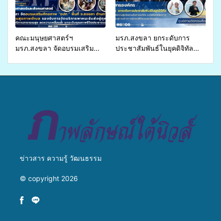
คณะมนุษยศาสตร์ฯ
มรภ.สงขลา ยกระดับการ
มรภ.สงขลา จัดอบรมเสริม
ประชาสัมพันธ์ในยุคดิจิทัล
ศักยภาพ “อปท.” ด้านการเบิก
เปิดเวทีเสริมองค์ความรู้เครือ
จ่ายงบกองทุนสุขภาพตำบล
ข่ายสื่อสารองค์กร ระดมสมอง
รองรับการจัดบริการพาหนะรับ
วางแนวทางการทำงาน ปูทาง
ส่งผู้ทุพพลภาพเพื่อเข้ารับ
สู่การสร้างภาพลักษณ์ที่ดีของ
บริการสาธารณสุข ลดความ
มหาวิทยาลัย
เหลื่อมล้ำ ยกระดับคุณภาพ
ชีวิตประชาชนอย่างยั่งยืน
ข่าวสาร ความรู้ วัฒนธรรม
© copyright 2026