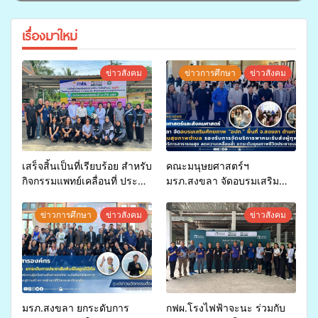
เรื่องมาใหม่
ข่าวสังคม
ข่าวการศึกษา
ข่าวสังคม
เสร็จสิ้นเป็นที่เรียบร้อย สำหรับ
คณะมนุษยศาสตร์ฯ
กิจกรรมแพทย์เคลื่อนที่ ประจำ
มรภ.สงขลา จัดอบรมเสริม
ปี 2569 เพื่อให้บริการด้าน
ศักยภาพ “อปท.” ด้านการเบิก
สุขภาพแก่ประชาชนในพื้นที่
จ่ายงบกองทุนสุขภาพตำบล
ข่าวการศึกษา
ข่าวสังคม
ข่าวสังคม
อำเภอจะนะ
รองรับการจัดบริการพาหนะรับ
ส่งผู้ทุพพลภาพเพื่อเข้ารับ
บริการสาธารณสุข ลดความ
เหลื่อมล้ำ ยกระดับคุณภาพ
ชีวิตประชาชนอย่างยั่งยืน
มรภ.สงขลา ยกระดับการ
กฟผ.โรงไฟฟ้าจะนะ ร่วมกับ