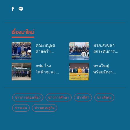
เรื่องมาใหม่
คณะมนุษย
มรภ.สงขลา
ศาสตร์ฯ
ยกระดับการ
มรภ.สงขลา
ประชาสัมพันธ์
จัดอบรมเสริม
ในยุคดิจิทัล
กฟผ.โรง
หาดใหญ่
ศักยภาพ
เปิดเวทีเสริม
ไฟฟ้าจะนะ
พร้อมจัดงาน
“อปท.” ด้าน
องค์ความรู้
ร่วมกับ
บุญยิ่งใหญ่
การเบิกจ่ายงบ
เครือข่าย
สสอ.จะนะ
“ตักบาตรพระ
กองทุน
สื่อสารองค์กร
และโรง
10,000 รูป
สุขภาพตำบล
ระดมสมอง
พยาบาลศิคริ
นานาชาติ
ข่าวการท่องเที่ยว
ข่าวการศึกษา
ข่าวกีฬา
ข่าวสังคม
รองรับการจัด
วางแนวทาง
นทร์ หาดใหญ่
เพื่อแม่…เพื่อ
บริการพาหนะ
การทำงาน ปู
ข่าวเด่น
ข่าวเศรษฐกิจ
จัดกิจกรรม
พ่อ” ปีที่ 23
รับส่งผู้
ทางสู่การ
แพทย์เคลื่อนที่
รวมพลัง
ทุพพลภาพเพื่อ
สร้างภาพ
ประจำปี
พุทธศาสนิกชน
เข้ารับบริการ
ลักษณ์ที่ดีของ
2569
4 ประเทศ