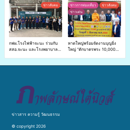
จ่ายงบกองทุนสุขภาพตำบล
ข่ายสื่อสารองค์กร ระดมสมอง
ข่าวสังคม
ข่าวการท่องเที่ยว
ข่าวสังคม
รองรับการจัดบริการพาหนะรับ
วางแนวทางการทำงาน ปูทาง
ข่าวเด่น
ส่งผู้ทุพพลภาพเพื่อเข้ารับ
สู่การสร้างภาพลักษณ์ที่ดีของ
บริการสาธารณสุข ลดความ
มหาวิทยาลัย
เหลื่อมล้ำ ยกระดับคุณภาพ
ชีวิตประชาชนอย่างยั่งยืน
กฟผ.โรงไฟฟ้าจะนะ ร่วมกับ
หาดใหญ่พร้อมจัดงานบุญยิ่ง
สสอ.จะนะ และโรงพยาบาล
ใหญ่ “ตักบาตรพระ 10,000
ศิครินทร์ หาดใหญ่ จัดกิจกรรม
รูป นานาชาติ เพื่อแม่…เพื่อ
แพทย์เคลื่อนที่ ประจำปี 2569
พ่อ” ปีที่ 23 รวมพลัง
พุทธศาสนิกชน 4 ประเทศ
สืบสานประเพณีแห่งศรัทธา
ข่าวสาร ความรู้ วัฒนธรรม
© copyright 2026