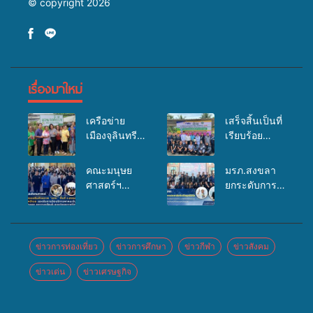
© copyright 2026
เรื่องมาใหม่
เครือข่าย
เสร็จสิ้นเป็นที่
เมืองจุลินทรีย์
เรียบร้อย
(Bio city)
สำหรับ
ร่วมกับนักวิจัย
กิจกรรมแพทย์
คณะมนุษย
มรภ.สงขลา
ระดับชาติ
เคลื่อนที่
ศาสตร์ฯ
ยกระดับการ
ขยายความรู้สู่
ประจำปี
มรภ.สงขลา
ประชาสัมพันธ์
ชุมชน”การใช้
2569 เพื่อให้
จัดอบรมเสริม
ในยุคดิจิทัล
ประโยชน์จาก
บริการด้าน
ศักยภาพ
เปิดเวทีเสริม
สาหร่ายและ
สุขภาพแก่
“อปท.” ด้าน
องค์ความรู้
ข่าวการท่องเที่ยว
ข่าวการศึกษา
ข่าวกีฬา
ข่าวสังคม
เห็ดไมคอร์ไร
ประชาชนใน
การเบิกจ่ายงบ
เครือข่าย
ซาสำหรับ
พื้นที่อำเภอ
ข่าวเด่น
ข่าวเศรษฐกิจ
กองทุน
สื่อสารองค์กร
ปลูกไม้มีค่า-
จะนะ
สุขภาพตำบล
ระดมสมอง
พืชเศรษฐกิจ”
รองรับการจัด
วางแนวทาง