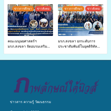
ขยายความรู้สู่ชุมชน”การใช้
ปี 2569 เพื่อให้บริการด้าน
ประโยชน์จากสาหร่ายและ
สุขภาพแก่ประชาชนในพื้นที่
ข่าวการศึกษา
ข่าวสังคม
ข่าวการศึกษา
ข่าวสังคม
เห็ดไมคอร์ไรซาสำหรับปลูกไม้
อำเภอจะนะ
มีค่า-พืชเศรษฐกิจ”
คณะมนุษยศาสตร์ฯ
มรภ.สงขลา ยกระดับการ
มรภ.สงขลา จัดอบรมเสริม
ประชาสัมพันธ์ในยุคดิจิทัล
ศักยภาพ “อปท.” ด้านการเบิก
เปิดเวทีเสริมองค์ความรู้เครือ
จ่ายงบกองทุนสุขภาพตำบล
ข่ายสื่อสารองค์กร ระดมสมอง
รองรับการจัดบริการพาหนะรับ
วางแนวทางการทำงาน ปูทาง
ส่งผู้ทุพพลภาพเพื่อเข้ารับ
สู่การสร้างภาพลักษณ์ที่ดีของ
บริการสาธารณสุข ลดความ
มหาวิทยาลัย
เหลื่อมล้ำ ยกระดับคุณภาพ
ชีวิตประชาชนอย่างยั่งยืน
ข่าวสาร ความรู้ วัฒนธรรม