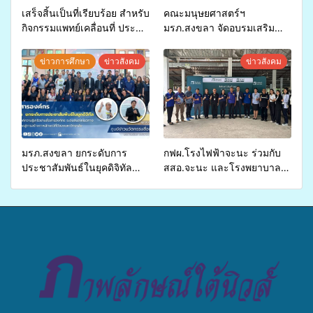
เสร็จสิ้นเป็นที่เรียบร้อย สำหรับ
คณะมนุษยศาสตร์ฯ
กิจกรรมแพทย์เคลื่อนที่ ประจำ
มรภ.สงขลา จัดอบรมเสริม
ปี 2569 เพื่อให้บริการด้าน
ศักยภาพ “อปท.” ด้านการเบิก
สุขภาพแก่ประชาชนในพื้นที่
จ่ายงบกองทุนสุขภาพตำบล
ข่าวการศึกษา
ข่าวสังคม
ข่าวสังคม
อำเภอจะนะ
รองรับการจัดบริการพาหนะรับ
ส่งผู้ทุพพลภาพเพื่อเข้ารับ
บริการสาธารณสุข ลดความ
เหลื่อมล้ำ ยกระดับคุณภาพ
ชีวิตประชาชนอย่างยั่งยืน
มรภ.สงขลา ยกระดับการ
กฟผ.โรงไฟฟ้าจะนะ ร่วมกับ
ประชาสัมพันธ์ในยุคดิจิทัล
สสอ.จะนะ และโรงพยาบาล
เปิดเวทีเสริมองค์ความรู้เครือ
ศิครินทร์ หาดใหญ่ จัดกิจกรรม
ข่ายสื่อสารองค์กร ระดมสมอง
แพทย์เคลื่อนที่ ประจำปี 2569
วางแนวทางการทำงาน ปูทาง
สู่การสร้างภาพลักษณ์ที่ดีของ
มหาวิทยาลัย