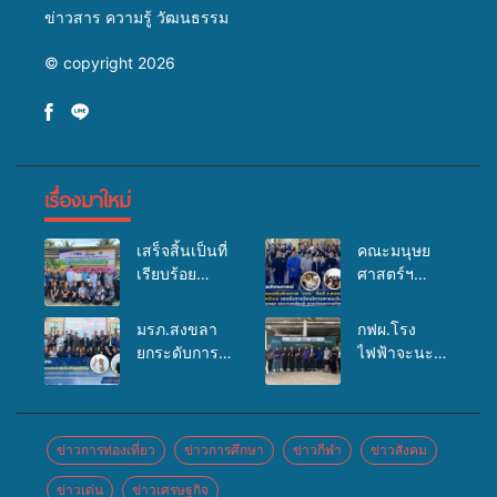
ข่าวสาร ความรู้ วัฒนธรรม
© copyright 2026
เรื่องมาใหม่
เสร็จสิ้นเป็นที่
คณะมนุษย
เรียบร้อย
ศาสตร์ฯ
สำหรับ
มรภ.สงขลา
กิจกรรมแพทย์
จัดอบรมเสริม
มรภ.สงขลา
กฟผ.โรง
เคลื่อนที่
ศักยภาพ
ยกระดับการ
ไฟฟ้าจะนะ
ประจำปี
“อปท.” ด้าน
ประชาสัมพันธ์
ร่วมกับ
2569 เพื่อให้
การเบิกจ่ายงบ
ในยุคดิจิทัล
สสอ.จะนะ
บริการด้าน
กองทุน
เปิดเวทีเสริม
และโรง
สุขภาพแก่
สุขภาพตำบล
องค์ความรู้
พยาบาลศิคริ
ข่าวการท่องเที่ยว
ข่าวการศึกษา
ข่าวกีฬา
ข่าวสังคม
ประชาชนใน
รองรับการจัด
เครือข่าย
นทร์ หาดใหญ่
พื้นที่อำเภอ
บริการพาหนะ
ข่าวเด่น
ข่าวเศรษฐกิจ
สื่อสารองค์กร
จัดกิจกรรม