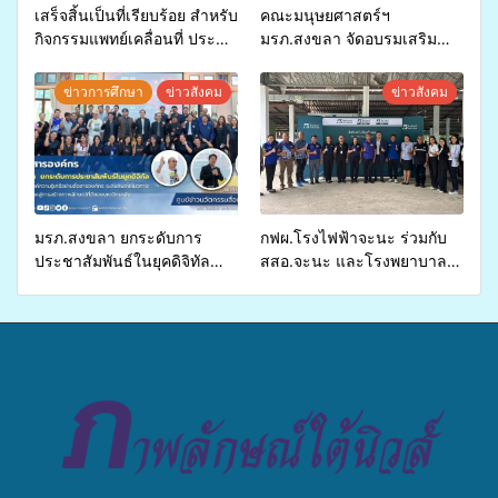
เสร็จสิ้นเป็นที่เรียบร้อย สำหรับ
คณะมนุษยศาสตร์ฯ
กิจกรรมแพทย์เคลื่อนที่ ประจำ
มรภ.สงขลา จัดอบรมเสริม
ปี 2569 เพื่อให้บริการด้าน
ศักยภาพ “อปท.” ด้านการเบิก
สุขภาพแก่ประชาชนในพื้นที่
จ่ายงบกองทุนสุขภาพตำบล
ข่าวการศึกษา
ข่าวสังคม
ข่าวสังคม
อำเภอจะนะ
รองรับการจัดบริการพาหนะรับ
ส่งผู้ทุพพลภาพเพื่อเข้ารับ
บริการสาธารณสุข ลดความ
เหลื่อมล้ำ ยกระดับคุณภาพ
ชีวิตประชาชนอย่างยั่งยืน
มรภ.สงขลา ยกระดับการ
กฟผ.โรงไฟฟ้าจะนะ ร่วมกับ
ประชาสัมพันธ์ในยุคดิจิทัล
สสอ.จะนะ และโรงพยาบาล
เปิดเวทีเสริมองค์ความรู้เครือ
ศิครินทร์ หาดใหญ่ จัดกิจกรรม
ข่ายสื่อสารองค์กร ระดมสมอง
แพทย์เคลื่อนที่ ประจำปี 2569
วางแนวทางการทำงาน ปูทาง
สู่การสร้างภาพลักษณ์ที่ดีของ
มหาวิทยาลัย