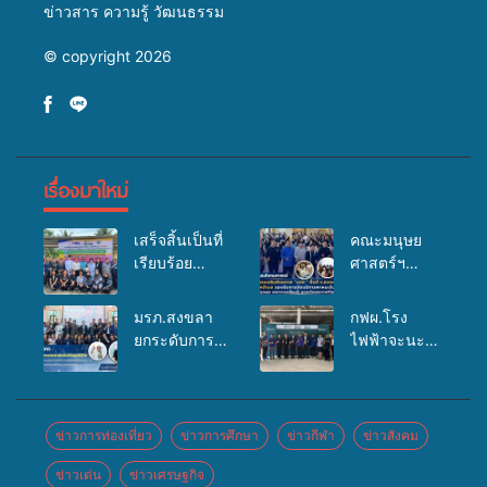
ข่าวสาร ความรู้ วัฒนธรรม
© copyright 2026
เรื่องมาใหม่
เสร็จสิ้นเป็นที่
คณะมนุษย
เรียบร้อย
ศาสตร์ฯ
สำหรับ
มรภ.สงขลา
กิจกรรมแพทย์
จัดอบรมเสริม
มรภ.สงขลา
กฟผ.โรง
เคลื่อนที่
ศักยภาพ
ยกระดับการ
ไฟฟ้าจะนะ
ประจำปี
“อปท.” ด้าน
ประชาสัมพันธ์
ร่วมกับ
2569 เพื่อให้
การเบิกจ่ายงบ
ในยุคดิจิทัล
สสอ.จะนะ
บริการด้าน
กองทุน
เปิดเวทีเสริม
และโรง
สุขภาพแก่
สุขภาพตำบล
องค์ความรู้
พยาบาลศิคริ
ข่าวการท่องเที่ยว
ข่าวการศึกษา
ข่าวกีฬา
ข่าวสังคม
ประชาชนใน
รองรับการจัด
เครือข่าย
นทร์ หาดใหญ่
พื้นที่อำเภอ
บริการพาหนะ
ข่าวเด่น
ข่าวเศรษฐกิจ
สื่อสารองค์กร
จัดกิจกรรม