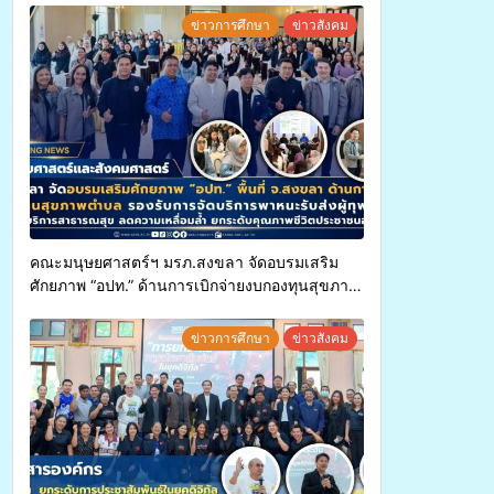
ข่าวการศึกษา
ข่าวสังคม
คณะมนุษยศาสตร์ฯ มรภ.สงขลา จัดอบรมเสริม
ศักยภาพ “อปท.” ด้านการเบิกจ่ายงบกองทุนสุขภาพ
ตำบล รองรับการจัดบริการพาหนะรับส่งผู้
ทุพพลภาพเพื่อเข้ารับบริการสาธารณสุข ลดความ
ข่าวการศึกษา
ข่าวสังคม
เหลื่อมล้ำ ยกระดับคุณภาพชีวิตประชาชนอย่าง
ยั่งยืน