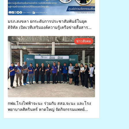
มรภ.สงขลา ยกระดับการประชาสัมพันธ์ในยุค
ดิจิทัล เปิดเวทีเสริมองค์ความรู้เครือข่ายสื่อสาร
องค์กร ระดมสมองวางแนวทางการทำงาน ปูทางสู่
การสร้างภาพลักษณ์ที่ดีของมหาวิทยาลัย
ข่าวสังคม
กฟผ.โรงไฟฟ้าจะนะ ร่วมกับ สสอ.จะนะ และโรง
พยาบาลศิครินทร์ หาดใหญ่ จัดกิจกรรมแพทย์
เคลื่อนที่ ประจำปี 2569