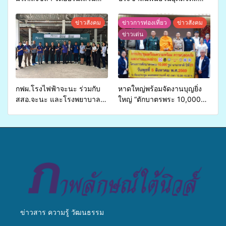
ศักยภาพ “อปท.” ด้านการเบิก
เปิดเวทีเสริมองค์ความรู้เครือ
จ่ายงบกองทุนสุขภาพตำบล
ข่ายสื่อสารองค์กร ระดมสมอง
ข่าวสังคม
ข่าวการท่องเที่ยว
ข่าวสังคม
รองรับการจัดบริการพาหนะรับ
วางแนวทางการทำงาน ปูทาง
ข่าวเด่น
ส่งผู้ทุพพลภาพเพื่อเข้ารับ
สู่การสร้างภาพลักษณ์ที่ดีของ
บริการสาธารณสุข ลดความ
มหาวิทยาลัย
เหลื่อมล้ำ ยกระดับคุณภาพ
ชีวิตประชาชนอย่างยั่งยืน
กฟผ.โรงไฟฟ้าจะนะ ร่วมกับ
หาดใหญ่พร้อมจัดงานบุญยิ่ง
สสอ.จะนะ และโรงพยาบาล
ใหญ่ “ตักบาตรพระ 10,000
ศิครินทร์ หาดใหญ่ จัดกิจกรรม
รูป นานาชาติ เพื่อแม่…เพื่อ
แพทย์เคลื่อนที่ ประจำปี 2569
พ่อ” ปีที่ 23 รวมพลัง
พุทธศาสนิกชน 4 ประเทศ
สืบสานประเพณีแห่งศรัทธา
ข่าวสาร ความรู้ วัฒนธรรม