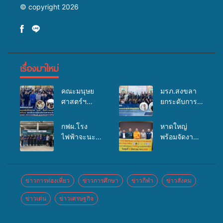
© copyright 2026
เรื่องมาใหม่
คณะมนุษย
มรภ.สงขลา
ศาสตร์ฯ
ยกระดับการ
มรภ.สงขลา
ประชาสัมพันธ์
จัดอบรมเสริม
ในยุคดิจิทัล
กฟผ.โรง
หาดใหญ่
ศักยภาพ
เปิดเวทีเสริม
ไฟฟ้าจะนะ
พร้อมจัดงาน
“อปท.” ด้าน
องค์ความรู้
ร่วมกับ
บุญยิ่งใหญ่
การเบิกจ่ายงบ
เครือข่าย
สสอ.จะนะ
“ตักบาตรพระ
กองทุน
สื่อสารองค์กร
และโรง
10,000 รูป
สุขภาพตำบล
ระดมสมอง
พยาบาลศิคริ
นานาชาติ
ข่าวการท่องเที่ยว
ข่าวการศึกษา
ข่าวกีฬา
ข่าวสังคม
รองรับการจัด
วางแนวทาง
นทร์ หาดใหญ่
เพื่อแม่…เพื่อ
บริการพาหนะ
การทำงาน ปู
ข่าวเด่น
ข่าวเศรษฐกิจ
จัดกิจกรรม
พ่อ” ปีที่ 23
รับส่งผู้
ทางสู่การ
แพทย์เคลื่อนที่
รวมพลัง
ทุพพลภาพเพื่อ
สร้างภาพ
ประจำปี
พุทธศาสนิกชน