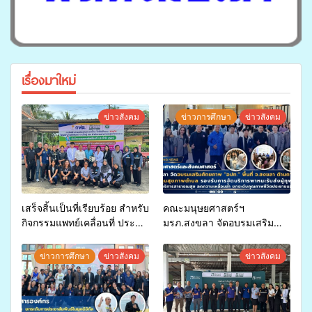
เรื่องมาใหม่
ข่าวสังคม
ข่าวการศึกษา
ข่าวสังคม
เสร็จสิ้นเป็นที่เรียบร้อย สำหรับ
คณะมนุษยศาสตร์ฯ
กิจกรรมแพทย์เคลื่อนที่ ประจำ
มรภ.สงขลา จัดอบรมเสริม
ปี 2569 เพื่อให้บริการด้าน
ศักยภาพ “อปท.” ด้านการเบิก
สุขภาพแก่ประชาชนในพื้นที่
จ่ายงบกองทุนสุขภาพตำบล
ข่าวการศึกษา
ข่าวสังคม
ข่าวสังคม
อำเภอจะนะ
รองรับการจัดบริการพาหนะรับ
ส่งผู้ทุพพลภาพเพื่อเข้ารับ
บริการสาธารณสุข ลดความ
เหลื่อมล้ำ ยกระดับคุณภาพ