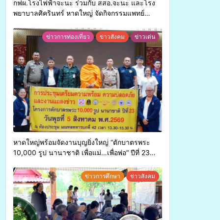
กฟผ.โรงไฟฟ้าจะนะ ร่วมกับ สสอ.จะนะ และโรง
พยาบาลศิครินทร์ หาดใหญ่ จัดกิจกรรมแพทย์
เคลื่อนที่ ประจำปี 2569
ข่าวการท่องเที่ยว
ข่าวสังคม
ข่าวเด่น
หาดใหญ่พร้อมจัดงานบุญยิ่งใหญ่ “ตักบาตรพระ
10,000 รูป นานาชาติ เพื่อแม่…เพื่อพ่อ” ปีที่ 23
รวมพลังพุทธศาสนิกชน 4 ประเทศ สืบสาน
ประเพณีแห่งศรัทธา
ข่าวการศึกษา
ข่าวสังคม