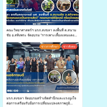
คณะวิทยาศาสตร์ฯ มรภ.สงขลา ลงพื้นที่ ต.สนาม
ชัย อ.สทิงพระ จัดอบรม “การเพาะเลี้ยงแหนแดง
เป็นอาหารสัตว์” ทดแทนการใช้ปุ๋ยเคมี เพิ่ม
ประสิทธิภาพการผลิต ต่อยอดสู่อาชีพเสริมใน
ข่าวการศึกษา
ข่าวสังคม
อนาคต
มรภ.สงขลา จัดอบรมสร้างจิตสำนึกและแรงจูงใจ
ต่อการเตรียมรับมือการเปลี่ยนแปลงสภาพภูมิ