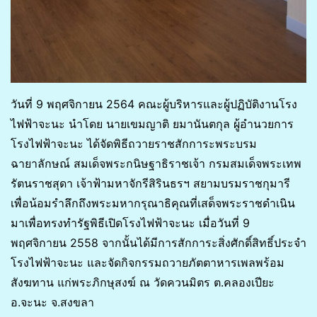
วันที่ 9 พฤศจิกายน 2564 คณะผู้บริหารและผู้ปฏิบัติงานโรง
ไฟฟ้าจะนะ นำโดย นายเขมญาติ ยมานันตกุล ผู้อำนวยการ
โรงไฟฟ้าจะนะ ได้จัดพิธีถวายราชสักการะพระบรม
ฉายาลักษณ์ สมเด็จพระกนิษฐาธิราชเจ้า กรมสมเด็จพระเทพ
รัตนราชสุดา เจ้าฟ้ามหาจักรีสิรินธรฯ สยามบรมราชกุมารี
เพื่อน้อมรำลึกถึงพระมหากรุณาธิคุณที่เสด็จพระราชดำเนิน
มาเพื่อทรงทำรัฐพิธีเปิดโรงไฟฟ้าจะนะ เมื่อวันที่ 9
พฤศจิกายน 2558 จากนั้นได้มีการสักการะสิ่งศักดิ์สิทธิ์ประจำ
โรงไฟฟ้าจะนะ และจัดกิจกรรมถวายภัตตาหารเพลพร้อม
สังฆทาน แก่พระภิกษุสงฆ์ ณ วัดควนมิตร ต.คลองเปียะ
อ.จะนะ จ.สงขลา