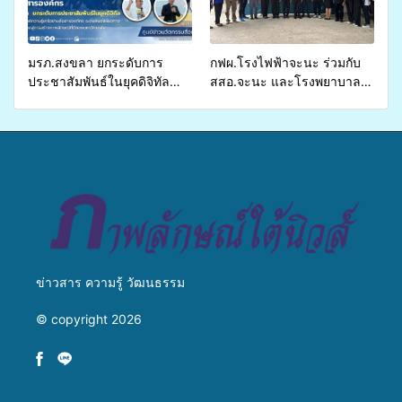
เหลื่อมล้ำ ยกระดับคุณภาพ
ชีวิตประชาชนอย่างยั่งยืน
มรภ.สงขลา ยกระดับการ
กฟผ.โรงไฟฟ้าจะนะ ร่วมกับ
ประชาสัมพันธ์ในยุคดิจิทัล
สสอ.จะนะ และโรงพยาบาล
เปิดเวทีเสริมองค์ความรู้เครือ
ศิครินทร์ หาดใหญ่ จัดกิจกรรม
ข่ายสื่อสารองค์กร ระดมสมอง
แพทย์เคลื่อนที่ ประจำปี 2569
วางแนวทางการทำงาน ปูทาง
สู่การสร้างภาพลักษณ์ที่ดีของ
มหาวิทยาลัย
ข่าวสาร ความรู้ วัฒนธรรม
© copyright 2026