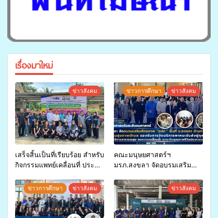
เรื่องมาใหม่
ข่าวสังคม
ข่าวการศึกษา
ข่าวสังคม
เสร็จสิ้นเป็นที่เรียบร้อย สำหรับ
คณะมนุษยศาสตร์ฯ
กิจกรรมแพทย์เคลื่อนที่ ประจำ
มรภ.สงขลา จัดอบรมเสริม
ปี 2569 เพื่อให้บริการด้าน
ศักยภาพ “อปท.” ด้านการเบิก
สุขภาพแก่ประชาชนในพื้นที่
จ่ายงบกองทุนสุขภาพตำบล
ข่าวการศึกษา
ข่าวสังคม
ข่าวสังคม
อำเภอจะนะ
รองรับการจัดบริการพาหนะรับ
ส่งผู้ทุพพลภาพเพื่อเข้ารับ
บริการสาธารณสุข ลดความ