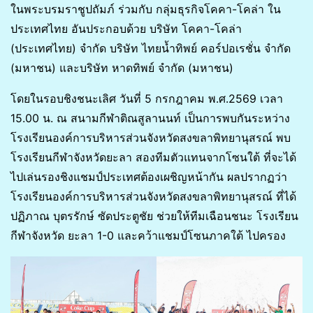
ในพระบรมราชูปถัมภ์ ร่วมกับ กลุ่มธุรกิจโคคา-โคล่า ใน
ประเทศไทย อันประกอบด้วย บริษัท โคคา-โคล่า
(ประเทศไทย) จำกัด บริษัท ไทยน้ำทิพย์ คอร์ปอเรชั่น จำกัด
(มหาชน) และบริษัท หาดทิพย์ จำกัด (มหาชน)
โดยในรอบชิงชนะเลิศ วันที่ 5 กรกฎาคม พ.ศ.2569 เวลา
15.00 น. ณ สนามกีฬาติณสูลานนท์ เป็นการพบกันระหว่าง
โรงเรียนองค์การบริหารส่วนจังหวัดสงขลาพิทยานุสรณ์ พบ
โรงเรียนกีฬาจังหวัดยะลา สองทีมตัวแทนจากโซนใต้ ที่จะได้
ไปเล่นรองชิงแชมป์ประเทศต้องเผชิญหน้ากัน ผลปรากฏว่า
โรงเรียนองค์การบริหารส่วนจังหวัดสงขลาพิทยานุสรณ์ ที่ได้
ปฏิภาณ บุตรรักษ์ ซัดประตูชัย ช่วยให้ทีมเฉือนชนะ โรงเรียน
กีฬาจังหวัด ยะลา 1-0 และคว้าแชมป์โซนภาคใต้ ไปครอง