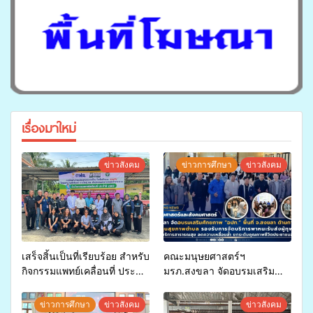
เรื่องมาใหม่
ข่าวสังคม
ข่าวการศึกษา
ข่าวสังคม
เสร็จสิ้นเป็นที่เรียบร้อย สำหรับ
คณะมนุษยศาสตร์ฯ
กิจกรรมแพทย์เคลื่อนที่ ประจำ
มรภ.สงขลา จัดอบรมเสริม
ปี 2569 เพื่อให้บริการด้าน
ศักยภาพ “อปท.” ด้านการเบิก
สุขภาพแก่ประชาชนในพื้นที่
จ่ายงบกองทุนสุขภาพตำบล
ข่าวการศึกษา
ข่าวสังคม
ข่าวสังคม