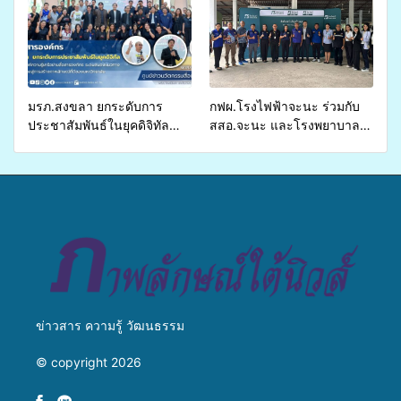
อำเภอจะนะ
รองรับการจัดบริการพาหนะรับ
ส่งผู้ทุพพลภาพเพื่อเข้ารับ
บริการสาธารณสุข ลดความ
เหลื่อมล้ำ ยกระดับคุณภาพ
ชีวิตประชาชนอย่างยั่งยืน
มรภ.สงขลา ยกระดับการ
กฟผ.โรงไฟฟ้าจะนะ ร่วมกับ
ประชาสัมพันธ์ในยุคดิจิทัล
สสอ.จะนะ และโรงพยาบาล
เปิดเวทีเสริมองค์ความรู้เครือ
ศิครินทร์ หาดใหญ่ จัดกิจกรรม
ข่ายสื่อสารองค์กร ระดมสมอง
แพทย์เคลื่อนที่ ประจำปี 2569
วางแนวทางการทำงาน ปูทาง
สู่การสร้างภาพลักษณ์ที่ดีของ
มหาวิทยาลัย
ข่าวสาร ความรู้ วัฒนธรรม
© copyright 2026