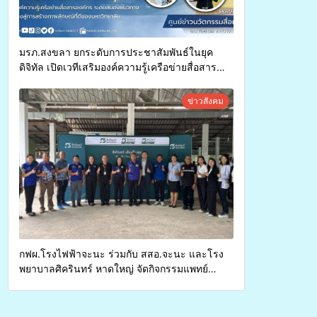
มรภ.สงขลา ยกระดับการประชาสัมพันธ์ในยุค
ดิจิทัล เปิดเวทีเสริมองค์ความรู้เครือข่ายสื่อสาร
องค์กร ระดมสมองวางแนวทางการทำงาน ปูทางสู่
การสร้างภาพลักษณ์ที่ดีของมหาวิทยาลัย
ข่าวสังคม
กฟผ.โรงไฟฟ้าจะนะ ร่วมกับ สสอ.จะนะ และโรง
พยาบาลศิครินทร์ หาดใหญ่ จัดกิจกรรมแพทย์
เคลื่อนที่ ประจำปี 2569