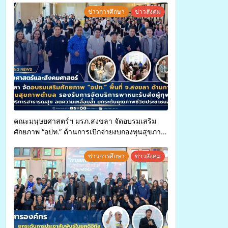
ข่าวการศึกษา
ข่าวสังคม
คณะมนุษยศาสตร์ฯ มรภ.สงขลา จัดอบรมเสริม
ศักยภาพ “อปท.” ด้านการเบิกจ่ายงบกองทุนสุขภาพ
ตำบล รองรับการจัดบริการพาหนะรับส่งผู้
ทุพพลภาพเพื่อเข้ารับบริการสาธารณสุข ลดความ
ข่าวการศึกษา
ข่าวสังคม
เหลื่อมล้ำ ยกระดับคุณภาพชีวิตประชาชนอย่าง
ยั่งยืน