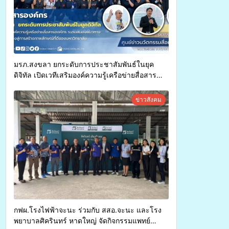
มรภ.สงขลา ยกระดับการประชาสัมพันธ์ในยุค
ดิจิทัล เปิดเวทีเสริมองค์ความรู้เครือข่ายสื่อสาร
องค์กร ระดมสมองวางแนวทางการทำงาน ปูทางสู่
การสร้างภาพลักษณ์ที่ดีของมหาวิทยาลัย
ข่าวสังคม
กฟผ.โรงไฟฟ้าจะนะ ร่วมกับ สสอ.จะนะ และโรง
พยาบาลศิครินทร์ หาดใหญ่ จัดกิจกรรมแพทย์