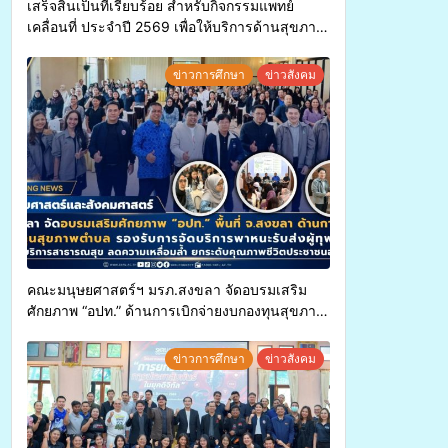
เสร็จสิ้นเป็นที่เรียบร้อย สำหรับกิจกรรมแพทย์
เคลื่อนที่ ประจำปี 2569 เพื่อให้บริการด้านสุขภาพ
แก่ประชาชนในพื้นที่อำเภอจะนะ
ข่าวการศึกษา
ข่าวสังคม
คณะมนุษยศาสตร์ฯ มรภ.สงขลา จัดอบรมเสริม
ศักยภาพ “อปท.” ด้านการเบิกจ่ายงบกองทุนสุขภาพ
ตำบล รองรับการจัดบริการพาหนะรับส่งผู้
ทุพพลภาพเพื่อเข้ารับบริการสาธารณสุข ลดความ
ข่าวการศึกษา
ข่าวสังคม
เหลื่อมล้ำ ยกระดับคุณภาพชีวิตประชาชนอย่าง
ยั่งยืน