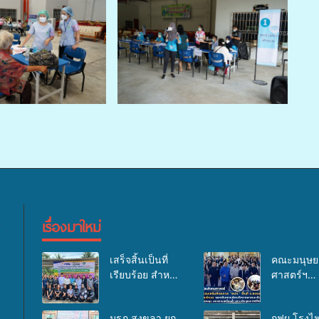
เรื่องมาใหม่
เสร็จสิ้นเป็นที่
คณะมนุษย
เรียบร้อย สำหรับ
ศาสตร์ฯ
กิจกรรมแพทย์
มรภ.สงขลา
เคลื่อนที่ ประจำ
อบรมเสริม
มรภ.สงขลา ยก
กฟผ.โรงไฟ