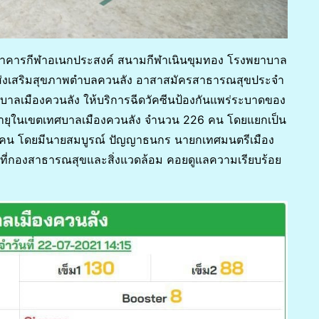
ณ อาคารกีฬาอเนกประสงค์ สนามกีฬาเนินขุมทอง โรงพยาบาล
ส่งเสริมสุขภาพตำบลควนลัง อาสาสมัครสาธารณสุขประจำ
าลเมืองควนลัง ให้บริการฉีดวัคซีนป้องกันแพร่ระบาดของ
้สูงอายุในเขตเทศบาลเมืองควนลัง จำนวน 226 คน โดยแยกเป็น
6 คน โดยมีนายสมบูรณ์ ปัญญาธนกร นายกเทศมนตรีเมือง
าที่กองสาธารณสุขและสิ่งแวดล้อม คอยดูแลความเรียบร้อย