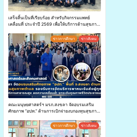
เสร็จสิ้นเป็นที่เรียบร้อย สำหรับกิจกรรมแพทย์
เคลื่อนที่ ประจำปี 2569 เพื่อให้บริการด้านสุขภาพ
แก่ประชาชนในพื้นที่อำเภอจะนะ
ข่าวการศึกษา
ข่าวสังคม
คณะมนุษยศาสตร์ฯ มรภ.สงขลา จัดอบรมเสริม
ศักยภาพ “อปท.” ด้านการเบิกจ่ายงบกองทุนสุขภาพ
ตำบล รองรับการจัดบริการพาหนะรับส่งผู้
ทุพพลภาพเพื่อเข้ารับบริการสาธารณสุข ลดความ
ข่าวการศึกษา
ข่าวสังคม
เหลื่อมล้ำ ยกระดับคุณภาพชีวิตประชาชนอย่าง
ยั่งยืน