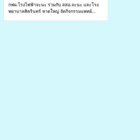
กฟผ.โรงไฟฟ้าจะนะ ร่วมกับ สสอ.จะนะ และโรง
พยาบาลศิครินทร์ หาดใหญ่ จัดกิจกรรมแพทย์
เคลื่อนที่ ประจำปี 2569