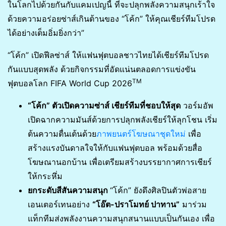
ในโลกไปด้วยกันกับแคมเปญนี้ ที่จะปลุกพลังความสนุกเร้าใจ
ด้วยความอร่อยซ่าส์เกินต้านของ “โค้ก” ให้คุณเชียร์ทีมโปรด
ได้อย่างเต็มอิ่มยิ่งกว่า”
“โค้ก” เปิดฟีลซ่าส์ ให้แฟนฟุตบอลชาวไทยได้เชียร์ทีมโปรด
กันแบบสุดพลัง ด้วยกิจกรรมที่อัดแน่นตลอดการแข่งขัน
TM
ฟุตบอลโลก FIFA World Cup 2026
“โค้ก” ตัวเปิดความซ่าส์ เชียร์ทีมที่ชอบให้สุด
วอร์มอัพ
เปิดฉากความมันส์ด้วยการปลุกพลังเชียร์ให้ลุกโชน เริ่ม
ต้นความตื่นเต้นด้วย
ภาพยนตร์โฆษณาชุดใหม่
เพื่อ
สร้างแรงบันดาลใจให้กับแฟนฟุตบอล พร้อมด้วยสื่อ
โฆษณานอกบ้าน เพื่อเตรียมสร้างบรรยากาศการเชียร์
ให้กระหึ่ม
ยกระดับสีสันความสนุก
“โค้ก” ยังดึงศิลปินตัวพ่อสาย
เอนเตอร์เทนอย่าง
“โอ๊ต-ปราโมทย์ ปาทาน”
มาร่วม
แท็กทีมส่งพลังงานความสนุกสนานแบบเป็นกันเอง เพื่อ