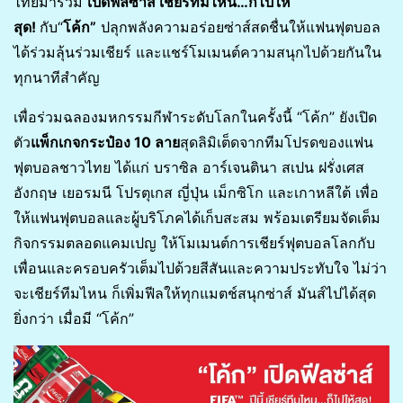
ไทยมาร่วม
เปิดฟีลซ่าส์ เชียร์ทีมไหน…ก็ไปให้
สุด!
กับ“
โค้ก”
ปลุกพลังความอร่อยซ่าส์สดชื่นให้แฟนฟุตบอล
ได้ร่วมลุ้นร่วมเชียร์ และแชร์โมเมนต์ความสนุกไปด้วยกันใน
ทุกนาทีสำคัญ
เพื่อร่วมฉลองมหกรรมกีฬาระดับโลกในครั้งนี้ “โค้ก” ยังเปิด
ตัว
แพ็กเกจกระป๋อง
10 ลาย
สุดลิมิเต็ดจากทีมโปรดของแฟน
ฟุตบอลชาวไทย ได้แก่ บราซิล อาร์เจนตินา สเปน ฝรั่งเศส
อังกฤษ เยอรมนี โปรตุเกส ญี่ปุ่น เม็กซิโก และเกาหลีใต้ เพื่อ
ให้แฟนฟุตบอลและผู้บริโภคได้เก็บสะสม พร้อมเตรียมจัดเต็ม
กิจกรรมตลอดแคมเปญ ให้โมเมนต์การเชียร์ฟุตบอลโลกกับ
เพื่อนและครอบครัวเต็มไปด้วยสีสันและความประทับใจ ไม่ว่า
จะเชียร์ทีมไหน ก็เพิ่มฟีลให้ทุกแมตช์สนุกซ่าส์ มันส์ไปได้สุด
ยิ่งกว่า เมื่อมี “โค้ก”