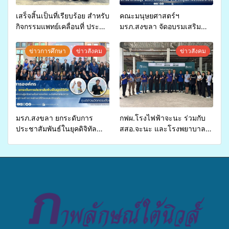
เสร็จสิ้นเป็นที่เรียบร้อย สำหรับ
คณะมนุษยศาสตร์ฯ
กิจกรรมแพทย์เคลื่อนที่ ประจำ
มรภ.สงขลา จัดอบรมเสริม
ปี 2569 เพื่อให้บริการด้าน
ศักยภาพ “อปท.” ด้านการเบิก
สุขภาพแก่ประชาชนในพื้นที่
จ่ายงบกองทุนสุขภาพตำบล
ข่าวการศึกษา
ข่าวสังคม
ข่าวสังคม
อำเภอจะนะ
รองรับการจัดบริการพาหนะรับ
ส่งผู้ทุพพลภาพเพื่อเข้ารับ
บริการสาธารณสุข ลดความ
เหลื่อมล้ำ ยกระดับคุณภาพ
ชีวิตประชาชนอย่างยั่งยืน
มรภ.สงขลา ยกระดับการ
กฟผ.โรงไฟฟ้าจะนะ ร่วมกับ
ประชาสัมพันธ์ในยุคดิจิทัล
สสอ.จะนะ และโรงพยาบาล
เปิดเวทีเสริมองค์ความรู้เครือ
ศิครินทร์ หาดใหญ่ จัดกิจกรรม
ข่ายสื่อสารองค์กร ระดมสมอง
แพทย์เคลื่อนที่ ประจำปี 2569
วางแนวทางการทำงาน ปูทาง
สู่การสร้างภาพลักษณ์ที่ดีของ
มหาวิทยาลัย