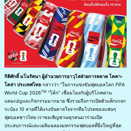
กิติศักดิ์ มโนรัตนา ผู้อำนวยการอาวุโสฝ่ายการตลาด โคคา-
โคล่า ประเทศไทย
กล่าวว่า “ในการแข่งขันฟุตบอลโลก FIFA
TM
World Cup 2026
“โค้ก” เชื่อมโยงกับผู้บริโภคผ่าน
แคมเปญและกิจกรรมมากมาย ซึ่งรวมถึงการเปิดตัวแพ็กเกจก
ระป๋อง 10 ลายที่ได้แรงบันดาลใจจากทีมโปรดของแฟนๆ
ฟุตบอลชาวไทย เราขอเชิญชวนทุกคนมาร่วมเปิด
ประสบการณ์และเฉลิมฉลองมหกรรมฟุตบอลที่ยิ่งใหญ่ที่สุด