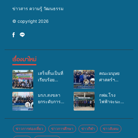
ข่าวสาร ความรู้ วัฒนธรรม
© copyright 2026
เรื่องมาใหม่
เสร็จสิ้นเป็นที่
คณะมนุษย
เรียบร้อย
ศาสตร์ฯ
สำหรับ
มรภ.สงขลา
กิจกรรมแพทย์
จัดอบรมเสริม
มรภ.สงขลา
กฟผ.โรง
เคลื่อนที่
ศักยภาพ
ยกระดับการ
ไฟฟ้าจะนะ
ประจำปี
“อปท.” ด้าน
ประชาสัมพันธ์
ร่วมกับ
2569 เพื่อให้
การเบิกจ่ายงบ
ในยุคดิจิทัล
สสอ.จะนะ
บริการด้าน
กองทุน
เปิดเวทีเสริม
และโรง
สุขภาพแก่
สุขภาพตำบล
องค์ความรู้
พยาบาลศิคริ
ข่าวการท่องเที่ยว
ข่าวการศึกษา
ข่าวกีฬา
ข่าวสังคม
ประชาชนใน
รองรับการจัด
เครือข่าย
นทร์ หาดใหญ่
พื้นที่อำเภอ
บริการพาหนะ