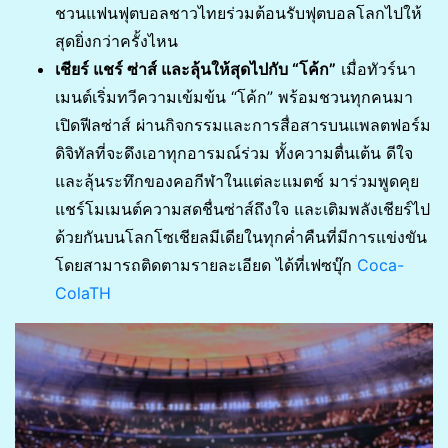
ชวนแฟนฟุตบอลชาวไทยร่วมต้อนรับฟุตบอลโลกไปให้
สุดยิ่งกว่าครั้งไหน
เชียร์ แชร์ ซ่าส์ และลุ้นให้สุดไปกับ “โค้ก”
เมื่อทัวร์นา
เมนต์เริ่มทวีความเข้มข้น “โค้ก” พร้อมชวนทุกคนมา
เปิดฟีลซ่าส์ ผ่านกิจกรรมและการสื่อสารบนแพลตฟอร์ม
ดิจิทัลที่จะดึงเอาทุกอารมณ์ร่วม ทั้งความตื่นเต้น ดีใจ
และลุ้นระทึกของคอกีฬาในแต่ละแมตช์ มาร่วมพูดคุย
แชร์โมเมนต์ความสดชื่นซ่าส์ถึงใจ และเติมพลังเชียร์ไป
ด้วยกันบนโลกโซเชียลมีเดียในทุกค่ำคืนที่มีการแข่งขัน
โดยสามารถติดตามรายละเอียด ได้ที่เฟซบุ๊ก
Coca-
ColaTH