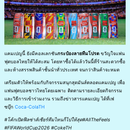
แคมเปญนี้ ยังมีคอลเลกชัน
กระป๋องลายทีมโปรด
ขวัญใจแฟน
ฟุตบอลไทยให้ได้สะสม โดยหาซื้อได้แล้ววันนี้ที่ร้านสะดวกซื้อ
และห้างสรรพสินค้าชั้นนำทั่วประเทศ จนกว่าสินค้าจะหมด
เตรียมตัวให้พร้อมกับกิจกรรมสนุกสุดมันส์ตลอดแคมเปญ เพื่อ
แฟนฟุตบอลชาวไทยโดยเฉพาะ ติดตามรายละเอียดกิจกรรม
และวิธีการเข้าร่วมงาน รวมถึงข่าวสารแคมเปญ ได้ที่เฟ
ซบุ๊ก
Coca-ColaTH
#โค้กเปิดฟีลซ่าส์เชียร์ทีมไหนก็ไปให้สุด​#AllTheFeels ​
#FIFAWorldCup2026​ #CokeTH