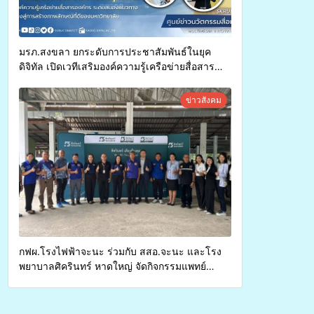
มรภ.สงขลา ยกระดับการประชาสัมพันธ์ในยุค
ดิจิทัล เปิดเวทีเสริมองค์ความรู้เครือข่ายสื่อสาร
องค์กร ระดมสมองวางแนวทางการทำงาน ปูทางสู่
การสร้างภาพลักษณ์ที่ดีของมหาวิทยาลัย
ข่าวสังคม
กฟผ.โรงไฟฟ้าจะนะ ร่วมกับ สสอ.จะนะ และโรง
พยาบาลศิครินทร์ หาดใหญ่ จัดกิจกรรมแพทย์
เคลื่อนที่ ประจำปี 2569