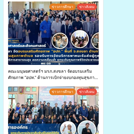
ข่าวการศึกษา
ข่าวสังคม
คณะมนุษยศาสตร์ฯ มรภ.สงขลา จัดอบรมเสริม
ศักยภาพ “อปท.” ด้านการเบิกจ่ายงบกองทุนสุขภาพ
ตำบล รองรับการจัดบริการพาหนะรับส่งผู้
ทุพพลภาพเพื่อเข้ารับบริการสาธารณสุข ลดความ
ข่าวการศึกษา
ข่าวสังคม
เหลื่อมล้ำ ยกระดับคุณภาพชีวิตประชาชนอย่าง
ยั่งยืน