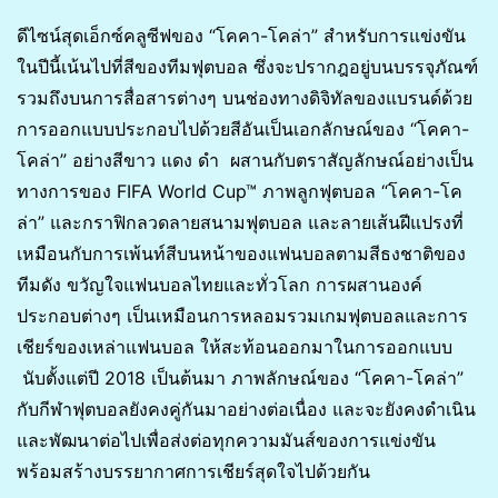
ดีไซน์สุดเอ็กซ์คลูซีฟของ “โคคา-โคล่า” สำหรับการแข่งขัน
ในปีนี้เน้นไปที่สีของทีมฟุตบอล ซึ่งจะปรากฎอยู่บนบรรจุภัณฑ์
รวมถึงบนการสื่อสารต่างๆ บนช่องทางดิจิทัลของแบรนด์ด้วย
การออกแบบประกอบไปด้วยสีอันเป็นเอกลักษณ์ของ “โคคา-
โคล่า” อย่างสีขาว แดง ดำ ผสานกับตราสัญลักษณ์อย่างเป็น
ทางการของ FIFA World Cup™ ภาพลูกฟุตบอล “โคคา-โค
ล่า” และกราฟิกลวดลายสนามฟุตบอล และลายเส้นฝีแปรงที่
เหมือนกับการเพ้นท์สีบนหน้าของแฟนบอลตามสีธงชาติของ
ทีมดัง ขวัญใจแฟนบอลไทยและทั่วโลก การผสานองค์
ประกอบต่างๆ เป็นเหมือนการหลอมรวมเกมฟุตบอลและการ
เชียร์ของเหล่าแฟนบอล ให้สะท้อนออกมาในการออกแบบ
นับตั้งแต่ปี 2018 เป็นต้นมา ภาพลักษณ์ของ “โคคา-โคล่า”
กับกีฬาฟุตบอลยังคงคู่กันมาอย่างต่อเนื่อง และจะยังคงดำเนิน
และพัฒนาต่อไปเพื่อส่งต่อทุกความมันส์ของการแข่งขัน
พร้อมสร้างบรรยากาศการเชียร์สุดใจไปด้วยกัน