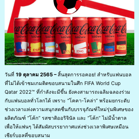
วันที่
19 ตุลาคม 2565 –
สิ้นสุดการรอคอย! สำหรับแฟนบอล
ที่ไม่ได้เข้าชมเกมติดขอบสนามในศึก FIFA World Cup
Qatar 2022™ ที่กำลังจะมีขึ้น ยังคงสามารถเฉลิมฉลองร่วม
กับแฟนบอลทั่วโลกได้ เพราะ “โคคา-โคล่า” พร้อมยกระดับ
ช่วงเวลาแห่งความสนุกสดชื่นกับบรรจุภัณฑ์ใหม่รุ่นพิเศษของ
ผลิตภัณฑ์ “โค้ก” รสชาติออริจินัล และ “โค้ก” ไม่มีน้ำตาล
เพื่อให้แฟนๆ ได้สัมผัสบรรยากาศแห่งช่วงเวลาพิเศษเหมือน
เชียร์บอลที่ขอบสนาม