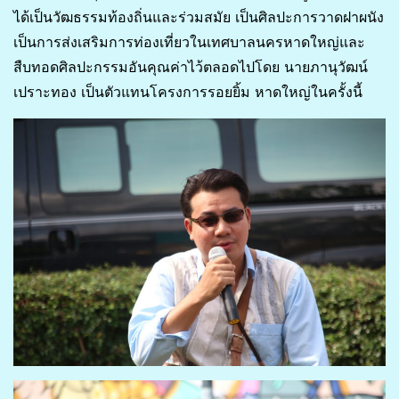
ได้เป็นวัฒธรรมท้องถิ่นและร่วมสมัย เป็นศิลปะการวาดฝาผนัง
เป็นการส่งเสริมการท่องเที่ยวในเทศบาลนครหาดใหญ่และ
สืบทอดศิลปะกรรมอันคุณค่าไว้ตลอดไปโดย นายภานุวัฒน์
เปราะทอง เป็นตัวแทนโครงการรอยยิ้ม หาดใหญ่ในครั้งนี้