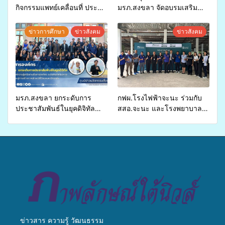
กิจกรรมแพทย์เคลื่อนที่ ประจำ
มรภ.สงขลา จัดอบรมเสริม
ปี 2569 เพื่อให้บริการด้าน
ศักยภาพ “อปท.” ด้านการเบิก
สุขภาพแก่ประชาชนในพื้นที่
จ่ายงบกองทุนสุขภาพตำบล
ข่าวการศึกษา
ข่าวสังคม
ข่าวสังคม
อำเภอจะนะ
รองรับการจัดบริการพาหนะรับ
ส่งผู้ทุพพลภาพเพื่อเข้ารับ
บริการสาธารณสุข ลดความ
เหลื่อมล้ำ ยกระดับคุณภาพ
ชีวิตประชาชนอย่างยั่งยืน
มรภ.สงขลา ยกระดับการ
กฟผ.โรงไฟฟ้าจะนะ ร่วมกับ
ประชาสัมพันธ์ในยุคดิจิทัล
สสอ.จะนะ และโรงพยาบาล
เปิดเวทีเสริมองค์ความรู้เครือ
ศิครินทร์ หาดใหญ่ จัดกิจกรรม
ข่ายสื่อสารองค์กร ระดมสมอง
แพทย์เคลื่อนที่ ประจำปี 2569
วางแนวทางการทำงาน ปูทาง
สู่การสร้างภาพลักษณ์ที่ดีของ
มหาวิทยาลัย
ข่าวสาร ความรู้ วัฒนธรรม