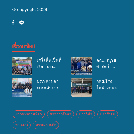
© copyright 2026
เรื่องมาใหม่
เสร็จสิ้นเป็นที่
คณะมนุษย
เรียบร้อย
ศาสตร์ฯ
สำหรับ
มรภ.สงขลา
กิจกรรมแพทย์
จัดอบรมเสริม
มรภ.สงขลา
กฟผ.โรง
เคลื่อนที่
ศักยภาพ
ยกระดับการ
ไฟฟ้าจะนะ
ประจำปี
“อปท.” ด้าน
ประชาสัมพันธ์
ร่วมกับ
2569 เพื่อให้
การเบิกจ่ายงบ
ในยุคดิจิทัล
สสอ.จะนะ
บริการด้าน
กองทุน
เปิดเวทีเสริม
และโรง
สุขภาพแก่
สุขภาพตำบล
องค์ความรู้
พยาบาลศิคริ
ข่าวการท่องเที่ยว
ข่าวการศึกษา
ข่าวกีฬา
ข่าวสังคม
ประชาชนใน
รองรับการจัด
เครือข่าย
นทร์ หาดใหญ่
พื้นที่อำเภอ
บริการพาหนะ
ข่าวเด่น
ข่าวเศรษฐกิจ
สื่อสารองค์กร
จัดกิจกรรม
จะนะ
รับส่งผู้
ระดมสมอง
แพทย์เคลื่อนที่