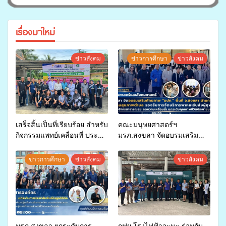
เรื่องมาใหม่
ข่าวสังคม
ข่าวการศึกษา
ข่าวสังคม
เสร็จสิ้นเป็นที่เรียบร้อย สำหรับ
คณะมนุษยศาสตร์ฯ
กิจกรรมแพทย์เคลื่อนที่ ประจำ
มรภ.สงขลา จัดอบรมเสริม
ปี 2569 เพื่อให้บริการด้าน
ศักยภาพ “อปท.” ด้านการเบิก
สุขภาพแก่ประชาชนในพื้นที่
จ่ายงบกองทุนสุขภาพตำบล
ข่าวการศึกษา
ข่าวสังคม
ข่าวสังคม
อำเภอจะนะ
รองรับการจัดบริการพาหนะรับ
ส่งผู้ทุพพลภาพเพื่อเข้ารับ
บริการสาธารณสุข ลดความ
เหลื่อมล้ำ ยกระดับคุณภาพ
ชีวิตประชาชนอย่างยั่งยืน
มรภ.สงขลา ยกระดับการ
กฟผ.โรงไฟฟ้าจะนะ ร่วมกับ