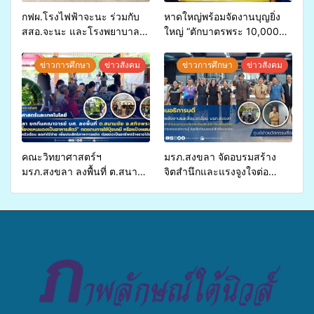
กฟผ.โรงไฟฟ้าจะนะ ร่วมกับ
หาดใหญ่พร้อมจัดงานบุญยิ่ง
สสอ.จะนะ และโรงพยาบาล
ใหญ่ “ตักบาตรพระ 10,000
ศิครินทร์ หาดใหญ่ จัดกิจกรรม
รูป นานาชาติ เพื่อแม่…เพื่อ
แพทย์เคลื่อนที่ ประจำปี 2569
พ่อ” ปีที่ 23 รวมพลัง
ข่าวการศึกษา
ข่าวสังคม
ข่าวการศึกษา
ข่าวสังคม
พุทธศาสนิกชน 4 ประเทศ
สืบสานประเพณีแห่งศรัทธา
คณะวิทยาศาสตร์ฯ
มรภ.สงขลา จัดอบรมสร้าง
มรภ.สงขลา ลงพื้นที่ ต.สนาม
จิตสำนึกและแรงจูงใจต่อ
ชัย อ.สทิงพระ จัดอบรม “การ
การเตรียมรับมือการ
เพาะเลี้ยงแหนแดงเป็นอาหาร
เปลี่ยนแปลงสภาพภูมิอากาศ
สัตว์” ทดแทนการใช้ปุ๋ยเคมี
ถ่ายทอดองค์ความรู้ ปลูกฝัง
เพิ่มประสิทธิภาพการผลิต ต่อย
วัฒนธรรมใส่ใจสิ่งแวดล้อม
อดสู่อาชีพเสริมในอนาคต