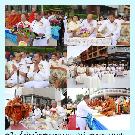
พิธีในครั้งนี้นำโดยพระเดชพระคุณสมเด็จพระมหาวชิระมัง