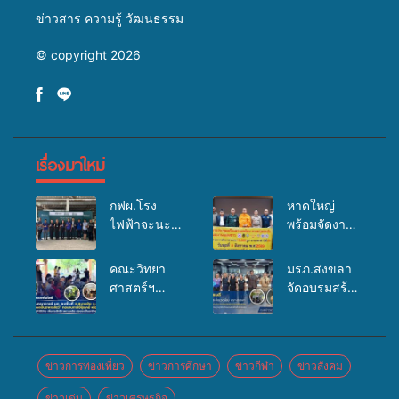
ข่าวสาร ความรู้ วัฒนธรรม
© copyright 2026
เรื่องมาใหม่
กฟผ.โรง
หาดใหญ่
ไฟฟ้าจะนะ
พร้อมจัดงาน
ร่วมกับ
บุญยิ่งใหญ่
สสอ.จะนะ
“ตักบาตรพระ
คณะวิทยา
มรภ.สงขลา
และโรง
10,000 รูป
ศาสตร์ฯ
จัดอบรมสร้าง
พยาบาลศิคริ
นานาชาติ
มรภ.สงขลา
จิตสำนึกและ
นทร์ หาดใหญ่
เพื่อแม่…เพื่อ
ลงพื้นที่
แรงจูงใจต่อ
จัดกิจกรรม
พ่อ” ปีที่ 23
ต.สนามชัย
การเตรียม
แพทย์เคลื่อนที่
รวมพลัง
อ.สทิงพระ จัด
รับมือการ
ข่าวการท่องเที่ยว
ข่าวการศึกษา
ข่าวกีฬา
ข่าวสังคม
ประจำปี
พุทธศาสนิกชน
อบรม “การ
เปลี่ยนแปลง
2569
4 ประเทศ
ข่าวเด่น
ข่าวเศรษฐกิจ