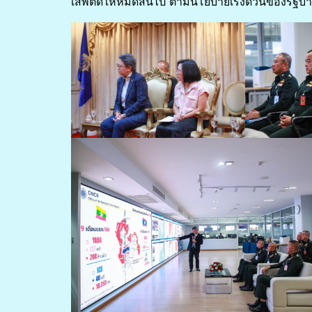
เสพติดให้หมดสิ้นไป ตามนโยบายเร่งด่วนของรัฐบ