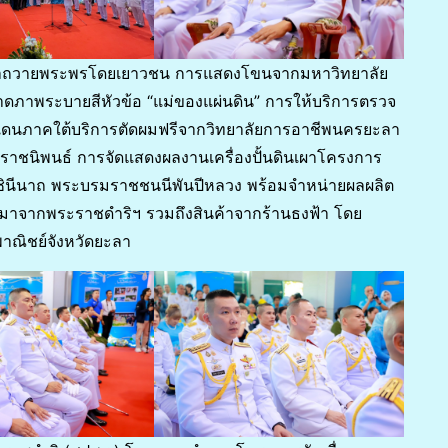
ำถวายพระพรโดยเยาวชน การแสดงโขนจากมหาวิทยาลัย
ภาพระบายสีหัวข้อ “แม่ของแผ่นดิน” การให้บริการตรวจ
แดนภาคใต้บริการตัดผมฟรีจากวิทยาลัยการอาชีพนครยะลา
าชนิพนธ์ การจัดแสดงผลงานเครื่องปั้นดินเผาโครงการ
ราชินีนาถ พระบรมราชชนนีพันปีหลวง พร้อมจำหน่ายผลผลิต
มาจากพระราชดำริฯ รวมถึงสินค้าจากร้านธงฟ้า โดย
ณิชย์จังหวัดยะลา