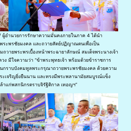
4 / ผู้อำนวยการรักษาความมั่นคงภายในภาค 4 ได้นำ
พระพรชัยมงคล และถวายสัตย์ปฏิญาณตนเพื่อเป็น
นามถวายพระพรเบื้องหน้าพระฉายาลักษณ์ สมเด็จพระนางเจ้า
ลวง มีใจความว่า “ข้าพระพุทธเจ้า พร้อมด้วยข้าราชการ
ราชทานกราบบังคมทูลพระกรุณาถวายพระพรชัยมงคล ด้วยความ
พระเจริญยิ่งยืนนาน และทรงมีพระพลานามัยสมบูรณ์แข็ง
กล้าแก่พสกนิกรตราบจิรัฐิติกาล เทอญฯ”