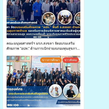
คณะมนุษยศาสตร์ฯ มรภ.สงขลา จัดอบรมเสริม
ศักยภาพ “อปท.” ด้านการเบิกจ่ายงบกองทุนสุขภาพ
ตำบล รองรับการจัดบริการพาหนะรับส่งผู้
ทุพพลภาพเพื่อเข้ารับบริการสาธารณสุข ลดความ
ข่าวการศึกษา
ข่าวสังคม
เหลื่อมล้ำ ยกระดับคุณภาพชีวิตประชาชนอย่าง
ยั่งยืน