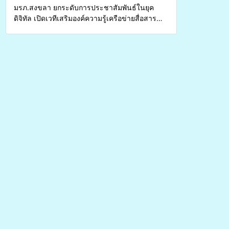
มรภ.สงขลา ยกระดับการประชาสัมพันธ์ในยุค
ดิจิทัล เปิดเวทีเสริมองค์ความรู้เครือข่ายสื่อสาร
องค์กร ระดมสมองวางแนวทางการทำงาน ปูทางสู่
การสร้างภาพลักษณ์ที่ดีของมหาวิทยาลัย