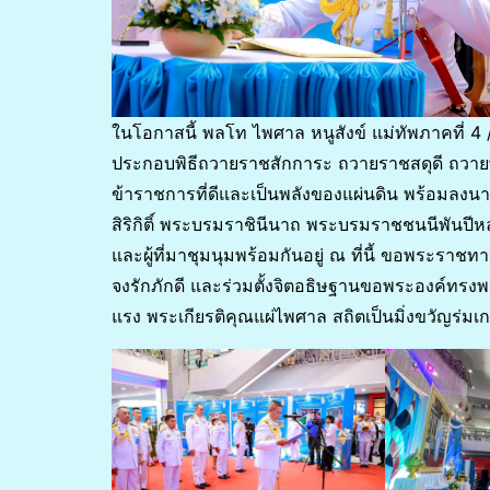
ในโอกาสนี้ พลโท ไพศาล หนูสังข์ แม่ทัพภาคที่ 
ประกอบพิธีถวายราชสักการะ ถวายราชสดุดี ถวาย
ข้าราชการที่ดีและเป็นพลังของแผ่นดิน พร้อมลง
สิริกิติ์ พระบรมราชินีนาถ พระบรมราชชนนีพันปีห
และผู้ที่มาชุมนุมพร้อมกันอยู่ ณ ที่นี้ ขอพระ
จงรักภักดี และร่วมตั้งจิตอธิษฐานขอพระองค์ทรง
แรง พระเกียรติคุณแผ่ไพศาล สถิตเป็นมิ่งขวัญร่มเ