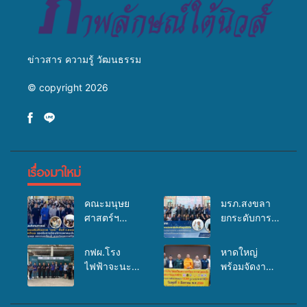
ข่าวสาร ความรู้ วัฒนธรรม
© copyright 2026
เรื่องมาใหม่
คณะมนุษย
มรภ.สงขลา
ศาสตร์ฯ
ยกระดับการ
มรภ.สงขลา
ประชาสัมพันธ์
จัดอบรมเสริม
ในยุคดิจิทัล
กฟผ.โรง
หาดใหญ่
ศักยภาพ
เปิดเวทีเสริม
ไฟฟ้าจะนะ
พร้อมจัดงาน
“อปท.” ด้าน
องค์ความรู้
ร่วมกับ
บุญยิ่งใหญ่
การเบิกจ่ายงบ
เครือข่าย
สสอ.จะนะ
“ตักบาตรพระ
กองทุน
สื่อสารองค์กร