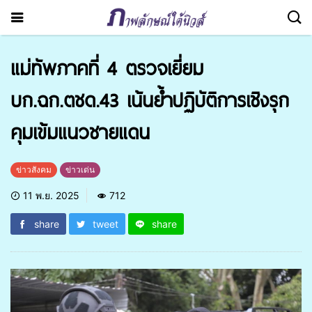
แม่ทัพภาคที่ 4 ตรวจเยี่ยม
บก.ฉก.ตชด.43 เน้นย้ำปฏิบัติการเชิงรุก
คุมเข้มแนวชายแดน
ข่าวสังคม
ข่าวเด่น
11 พ.ย. 2025
712
share
tweet
share