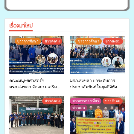
เรื่องมาใหม่
ข่าวการศึกษา
ข่าวสังคม
ข่าวการศึกษา
ข่าวสังคม
คณะมนุษยศาสตร์ฯ
มรภ.สงขลา ยกระดับการ
มรภ.สงขลา จัดอบรมเสริม
ประชาสัมพันธ์ในยุคดิจิทัล
ศักยภาพ “อปท.” ด้านการเบิก
เปิดเวทีเสริมองค์ความรู้เครือ
จ่ายงบกองทุนสุขภาพตำบล
ข่ายสื่อสารองค์กร ระดมสมอง
ข่าวสังคม
ข่าวการท่องเที่ยว
ข่าวสังคม
รองรับการจัดบริการพาหนะรับ
วางแนวทางการทำงาน ปูทาง
ข่าวเด่น
ส่งผู้ทุพพลภาพเพื่อเข้ารับ
สู่การสร้างภาพลักษณ์ที่ดีของ
บริการสาธารณสุข ลดความ
มหาวิทยาลัย
เหลื่อมล้ำ ยกระดับคุณภาพ
ชีวิตประชาชนอย่างยั่งยืน