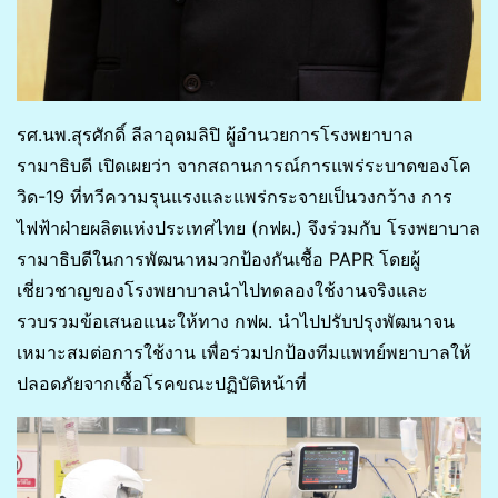
รศ.นพ.สุรศักดิ์ ลีลาอุดมลิปิ ผู้อำนวยการโรงพยาบาล
รามาธิบดี เปิดเผยว่า จากสถานการณ์การแพร่ระบาดของโค
วิด-19 ที่ทวีความรุนแรงและแพร่กระจายเป็นวงกว้าง การ
ไฟฟ้าฝ่ายผลิตแห่งประเทศไทย (กฟผ.) จึงร่วมกับ โรงพยาบาล
รามาธิบดีในการพัฒนาหมวกป้องกันเชื้อ PAPR โดยผู้
เชี่ยวชาญของโรงพยาบาลนำไปทดลองใช้งานจริงและ
รวบรวมข้อเสนอแนะให้ทาง กฟผ. นำไปปรับปรุงพัฒนาจน
เหมาะสมต่อการใช้งาน เพื่อร่วมปกป้องทีมแพทย์พยาบาลให้
ปลอดภัยจากเชื้อโรคขณะปฏิบัติหน้าที่