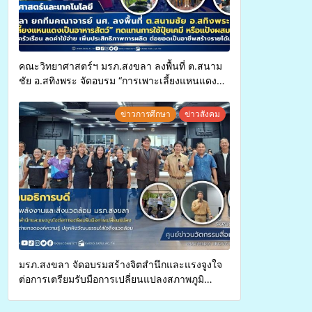
คณะวิทยาศาสตร์ฯ มรภ.สงขลา ลงพื้นที่ ต.สนาม
ชัย อ.สทิงพระ จัดอบรม “การเพาะเลี้ยงแหนแดง
เป็นอาหารสัตว์” ทดแทนการใช้ปุ๋ยเคมี เพิ่ม
ประสิทธิภาพการผลิต ต่อยอดสู่อาชีพเสริมใน
ข่าวการศึกษา
ข่าวสังคม
อนาคต
มรภ.สงขลา จัดอบรมสร้างจิตสำนึกและแรงจูงใจ
ต่อการเตรียมรับมือการเปลี่ยนแปลงสภาพภูมิ
อากาศ ถ่ายทอดองค์ความรู้ ปลูกฝังวัฒนธรรมใส่ใจ
สิ่งแวดล้อม