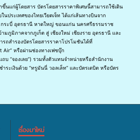
ขึ้นแก่ผู้โดยสาร บัตรโดยสารราคาพิเศษนี้สามารถใช้เดิน
ายในประเทศของไทยเวียตเจ็ท ได้แก่เส้นทางบินจาก
เก็ต กระบี่ อุดรธานี หาดใหญ่ ขอนแก่น นครศรีธรรมราช
ามภูมิภาคจากภูเก็ต สู่ เชียงใหม่ เชียงราย อุดรธานี และ
ามารถสำรองบัตรโดยสารราคาโปรโมชันได้ที่
 Air” หรือผ่านช่องทางเฟซบุ๊ก
่แถบ “จองเลย”) รวมทั้งตัวแทนจำหน่ายหรือสำนักงาน
ระเงินด้วย “ทรูมันนี่ วอลเล็ท” และบัตรเดบิต หรือบัตร
เรื่องมาใหม่