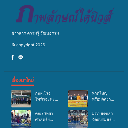
ข่าวสาร ความรู้ วัฒนธรรม
© copyright 2026
เรื่องมาใหม่
กฟผ.โรง
หาดใหญ่
ไฟฟ้าจะนะ
พร้อมจัดงาน
ร่วมกับ
บุญยิ่งใหญ่
สสอ.จะนะ
“ตักบาตรพระ
คณะวิทยา
มรภ.สงขลา
และโรง
10,000 รูป
ศาสตร์ฯ
จัดอบรมสร้าง
พยาบาลศิคริ
นานาชาติ
มรภ.สงขลา
จิตสำนึกและ