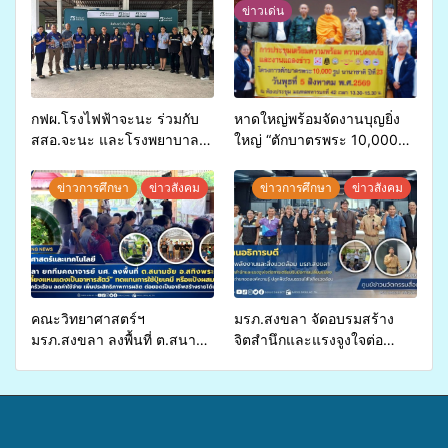
ข่าวเด่น
กฟผ.โรงไฟฟ้าจะนะ ร่วมกับ
หาดใหญ่พร้อมจัดงานบุญยิ่ง
สสอ.จะนะ และโรงพยาบาล
ใหญ่ “ตักบาตรพระ 10,000
ศิครินทร์ หาดใหญ่ จัดกิจกรรม
รูป นานาชาติ เพื่อแม่…เพื่อ
แพทย์เคลื่อนที่ ประจำปี 2569
พ่อ” ปีที่ 23 รวมพลัง
ข่าวการศึกษา
ข่าวสังคม
ข่าวการศึกษา
ข่าวสังคม
พุทธศาสนิกชน 4 ประเทศ
สืบสานประเพณีแห่งศรัทธา
คณะวิทยาศาสตร์ฯ
มรภ.สงขลา จัดอบรมสร้าง
มรภ.สงขลา ลงพื้นที่ ต.สนาม
จิตสำนึกและแรงจูงใจต่อ
ชัย อ.สทิงพระ จัดอบรม “การ
การเตรียมรับมือการ
เพาะเลี้ยงแหนแดงเป็นอาหาร
เปลี่ยนแปลงสภาพภูมิอากาศ
สัตว์” ทดแทนการใช้ปุ๋ยเคมี
ถ่ายทอดองค์ความรู้ ปลูกฝัง
เพิ่มประสิทธิภาพการผลิต ต่อย
วัฒนธรรมใส่ใจสิ่งแวดล้อม
อดสู่อาชีพเสริมในอนาคต