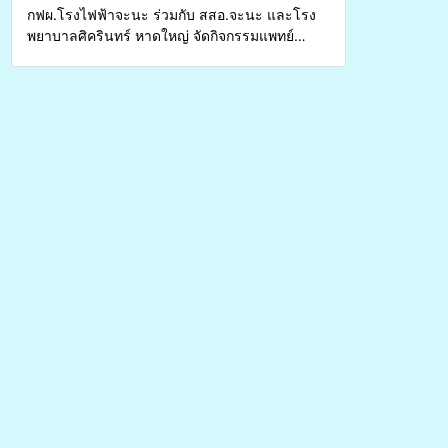
กฟผ.โรงไฟฟ้าจะนะ ร่วมกับ สสอ.จะนะ และโรง
พยาบาลศิครินทร์ หาดใหญ่ จัดกิจกรรมแพทย์
เคลื่อนที่ ประจำปี 2569