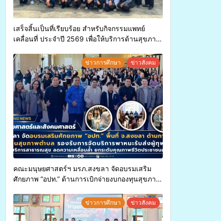
เสร็จสิ้นเป็นที่เรียบร้อย สำหรับกิจกรรมแพทย์
เคลื่อนที่ ประจำปี 2569 เพื่อให้บริการด้านสุขภาพ
แก่ประชาชนในพื้นที่อำเภอจะนะ
ข่าวการศึกษา
ข่าวสังคม
คณะมนุษยศาสตร์ฯ มรภ.สงขลา จัดอบรมเสริม
ศักยภาพ “อปท.” ด้านการเบิกจ่ายงบกองทุนสุขภาพ
ตำบล รองรับการจัดบริการพาหนะรับส่งผู้
ทุพพลภาพเพื่อเข้ารับบริการสาธารณสุข ลดความ
ข่าวการศึกษา
ข่าวสังคม
เหลื่อมล้ำ ยกระดับคุณภาพชีวิตประชาชนอย่าง
ยั่งยืน