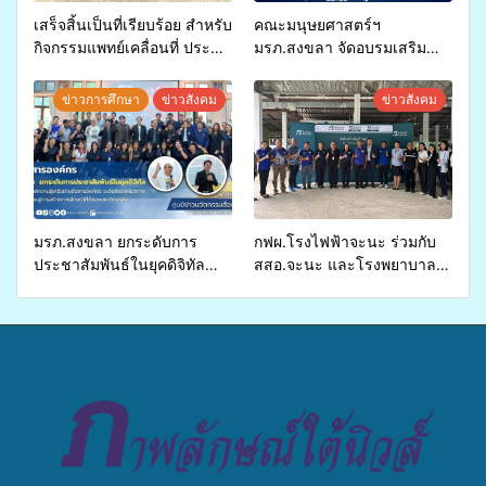
เสร็จสิ้นเป็นที่เรียบร้อย สำหรับ
คณะมนุษยศาสตร์ฯ
กิจกรรมแพทย์เคลื่อนที่ ประจำ
มรภ.สงขลา จัดอบรมเสริม
ปี 2569 เพื่อให้บริการด้าน
ศักยภาพ “อปท.” ด้านการเบิก
สุขภาพแก่ประชาชนในพื้นที่
จ่ายงบกองทุนสุขภาพตำบล
ข่าวการศึกษา
ข่าวสังคม
ข่าวสังคม
อำเภอจะนะ
รองรับการจัดบริการพาหนะรับ
ส่งผู้ทุพพลภาพเพื่อเข้ารับ
บริการสาธารณสุข ลดความ
เหลื่อมล้ำ ยกระดับคุณภาพ
ชีวิตประชาชนอย่างยั่งยืน
มรภ.สงขลา ยกระดับการ
กฟผ.โรงไฟฟ้าจะนะ ร่วมกับ
ประชาสัมพันธ์ในยุคดิจิทัล
สสอ.จะนะ และโรงพยาบาล
เปิดเวทีเสริมองค์ความรู้เครือ
ศิครินทร์ หาดใหญ่ จัดกิจกรรม
ข่ายสื่อสารองค์กร ระดมสมอง
แพทย์เคลื่อนที่ ประจำปี 2569
วางแนวทางการทำงาน ปูทาง
สู่การสร้างภาพลักษณ์ที่ดีของ
มหาวิทยาลัย