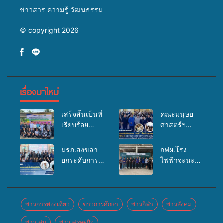
ข่าวสาร ความรู้ วัฒนธรรม
© copyright 2026
เรื่องมาใหม่
เสร็จสิ้นเป็นที่
คณะมนุษย
เรียบร้อย
ศาสตร์ฯ
สำหรับ
มรภ.สงขลา
กิจกรรมแพทย์
จัดอบรมเสริม
มรภ.สงขลา
กฟผ.โรง
เคลื่อนที่
ศักยภาพ
ยกระดับการ
ไฟฟ้าจะนะ
ประจำปี
“อปท.” ด้าน
ประชาสัมพันธ์
ร่วมกับ
2569 เพื่อให้
การเบิกจ่ายงบ
ในยุคดิจิทัล
สสอ.จะนะ
บริการด้าน
กองทุน
เปิดเวทีเสริม
และโรง
สุขภาพแก่
สุขภาพตำบล
องค์ความรู้
พยาบาลศิคริ
ข่าวการท่องเที่ยว
ข่าวการศึกษา
ข่าวกีฬา
ข่าวสังคม
ประชาชนใน
รองรับการจัด
เครือข่าย
นทร์ หาดใหญ่
พื้นที่อำเภอ
บริการพาหนะ
ข่าวเด่น
ข่าวเศรษฐกิจ
สื่อสารองค์กร
จัดกิจกรรม